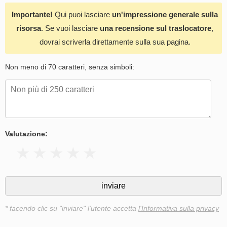
Importante!
Qui puoi lasciare
un'impressione generale sulla
risorsa
. Se vuoi lasciare
una recensione sul traslocatore
,
dovrai scriverla direttamente sulla sua pagina.
Non meno di 70 caratteri, senza simboli:
Valutazione:
* facendo clic su "inviare" l'utente accetta
l'Informativa sulla privacy