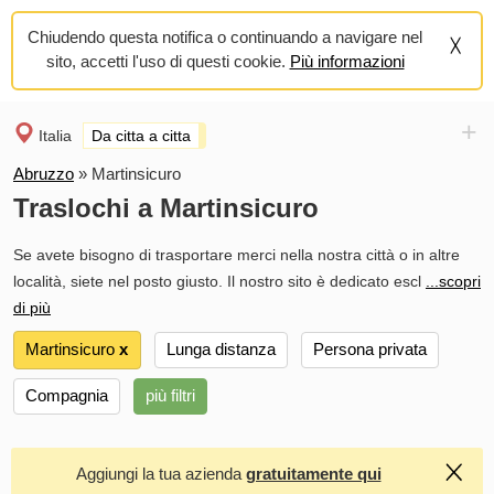
Chiudendo questa notifica o continuando a navigare nel
sito, accetti l'uso di questi cookie.
Più informazioni
+
Italia
Da citta a citta
Abruzzo
»
Martinsicuro
Traslochi a Martinsicuro
Se avete bisogno di trasportare merci nella nostra città o in altre
località, siete nel posto giusto. Il nostro sito è dedicato escl
...scopri
di più
Martinsicuro
х
Lunga distanza
Persona privata
Compagnia
più filtri
Aggiungi la tua azienda
gratuitamente qui