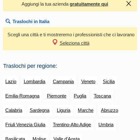
Aggiungi la tua azienda
gratuitamente qui
Traslochi in Italia
Scegli una città e ti mostreremo i professionisti che ci lavorano
Seleziona città
Traslochi per regione:
Lazio
Lombardia
Campania
Veneto
Sicilia
Emilia-Romagna
Piemonte
Puglia
Toscana
Calabria
Sardegna
Liguria
Marche
Abruzzo
Friuli Venezia Giulia
Trentino-Alto Adige
Umbria
Basilicata
Molise
Valle d'Aosta