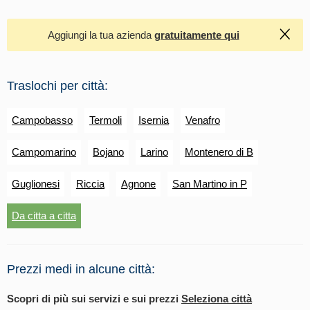
Aggiungi la tua azienda
gratuitamente qui
Traslochi per città:
Campobasso
Termoli
Isernia
Venafro
Campomarino
Bojano
Larino
Montenero di B
Guglionesi
Riccia
Agnone
San Martino in P
Da citta a citta
Prezzi medi in alcune città:
Scopri di più sui servizi e sui prezzi
Seleziona città