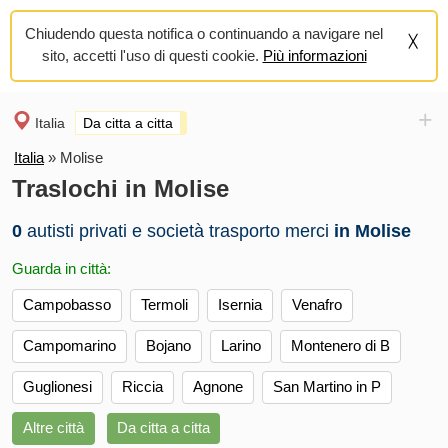
Chiudendo questa notifica o continuando a navigare nel
sito, accetti l'uso di questi cookie.
Più informazioni
+
Italia
Da citta a citta
Italia
»
Molise
Traslochi in Molise
0
autisti privati e società trasporto merci
in Molise
Guarda in città:
Campobasso
Termoli
Isernia
Venafro
Campomarino
Bojano
Larino
Montenero di B
Guglionesi
Riccia
Agnone
San Martino in P
Altre città
Da citta a citta