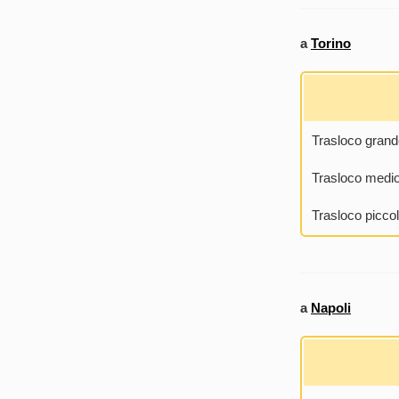
a
Torino
Trasloco grand
Trasloco medi
Trasloco picco
a
Napoli