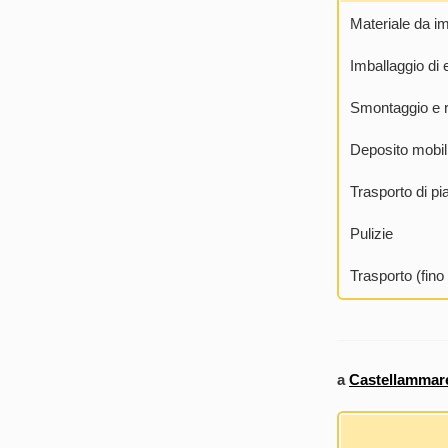
Materiale da i
Imballaggio di e
Smontaggio e r
Deposito mobili 
Trasporto di pia
Pulizie
Trasporto (fin
a
Castellammare