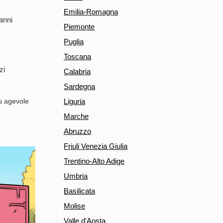
Emilia-Romagna
anni
Piemonte
Puglia
Toscana
zi
Calabria
Sardegna
iù agevole
Liguria
Marche
Abruzzo
Friuli Venezia Giulia
Trentino-Alto Adige
Umbria
Basilicata
Molise
Valle d'Aosta