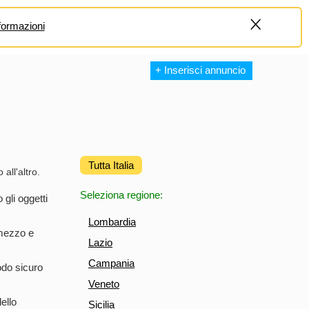
formazioni
+
+ Inserisci annuncio
Tutta Italia
 all'altro.
Seleziona regione:
 gli oggetti
Lombardia
omezzo e
Lazio
Campania
odo sicuro
Veneto
ello
Sicilia