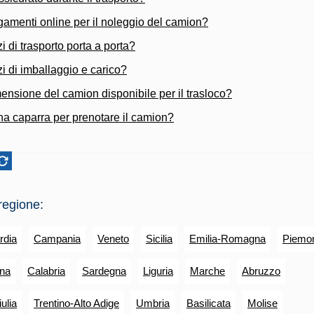
gamenti online per il noleggio del camion?
zi di trasporto porta a porta?
zi di imballaggio e carico?
ensione del camion disponibile per il trasloco?
una caparra per prenotare il camion?
regione:
rdia
Campania
Veneto
Sicilia
Emilia-Romagna
Piemo
na
Calabria
Sardegna
Liguria
Marche
Abruzzo
ulia
Trentino-Alto Adige
Umbria
Basilicata
Molise