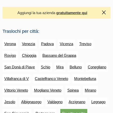
Aggiungi la tua azienda
gratuitamente qui
Traslochi per città:
Verona
Venezia
Padova
Vicenza
Treviso
Rovigo
Chioggia
Bassano del Grappa
San Donà di Piave
Schio
Mira
Belluno
Conegliano
Villafranca di V
Castelfranco Veneto
Montebelluna
Vittorio Veneto
Mogliano Veneto
Spinea
Mirano
Jesolo
Albignasego
Valdagno
Arzignano
Legnago