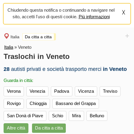
Chiudendo questa notifica o continuando a navigare nel
sito, accetti l'uso di questi cookie.
Più informazioni
+
Italia
Da citta a citta
Italia
»
Veneto
Traslochi in Veneto
28
autisti privati e società trasporto merci
in Veneto
Guarda in città:
Verona
Venezia
Padova
Vicenza
Treviso
Rovigo
Chioggia
Bassano del Grappa
San Donà di Piave
Schio
Mira
Belluno
Altre città
Da citta a citta