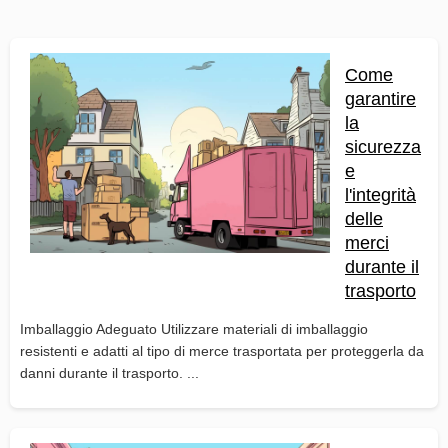
Come
garantire
la
sicurezza
e
l'integrità
delle
merci
durante il
trasporto
Imballaggio Adeguato Utilizzare materiali di imballaggio
resistenti e adatti al tipo di merce trasportata per proteggerla da
danni durante il trasporto. ...