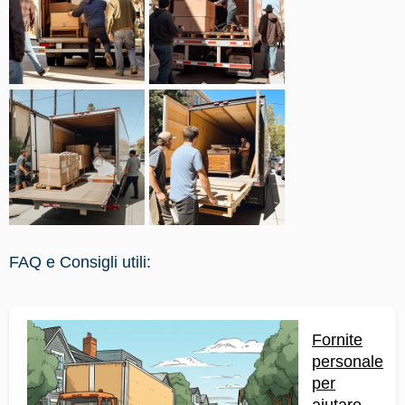
FAQ e Consigli utili:
Fornite
personale
per
aiutare