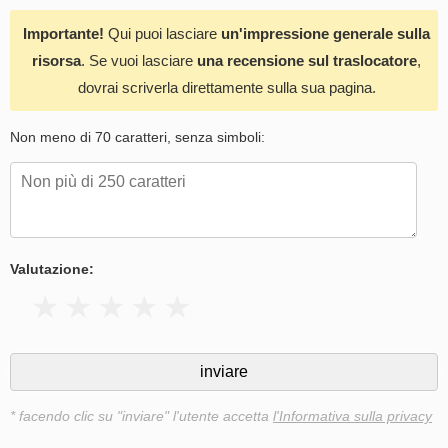
Importante!
Qui puoi lasciare
un'impressione generale sulla
risorsa
. Se vuoi lasciare
una recensione sul traslocatore
,
dovrai scriverla direttamente sulla sua pagina.
Non meno di 70 caratteri, senza simboli:
Valutazione:
* facendo clic su "inviare" l'utente accetta
l'Informativa sulla privacy