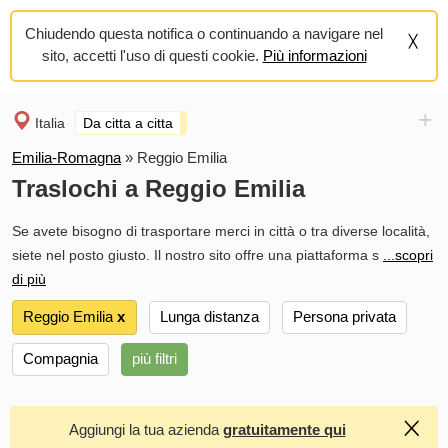
Chiudendo questa notifica o continuando a navigare nel
sito, accetti l'uso di questi cookie.
Più informazioni
+
Italia
Da citta a citta
Emilia-Romagna
»
Reggio Emilia
Traslochi a Reggio Emilia
Se avete bisogno di trasportare merci in città o tra diverse località,
siete nel posto giusto. Il nostro sito offre una piattaforma s
...scopri
di più
Reggio Emilia
х
Lunga distanza
Persona privata
Compagnia
più filtri
Aggiungi la tua azienda
gratuitamente qui