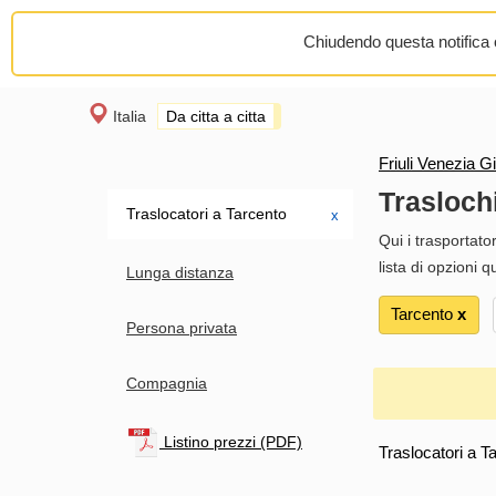
Chiudendo questa notifica o
Italia
Da citta a citta
Friuli Venezia Gi
Trasloch
Traslocatori a Tarcento
х
Qui i trasportato
lista di opzioni 
Lunga distanza
Tarcento
х
Persona privata
Compagnia
Listino prezzi (PDF)
Traslocatori a T