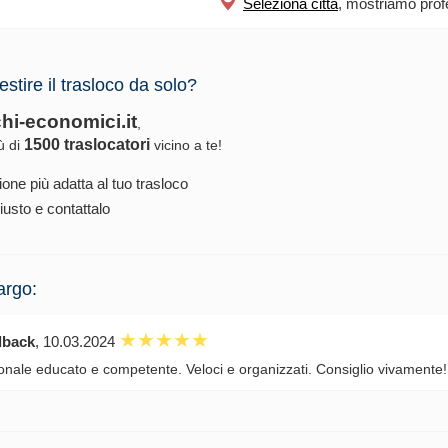
Seleziona città
, mostriamo profe
estire il trasloco da solo?
chi-economici.it
,
1500 traslocatori
iù di
vicino a te!
ione più adatta al tuo trasloco
iusto e contattalo
argo:
dback
, 10.03.2024
onale educato e competente. Veloci e organizzati. Consiglio vivamente!