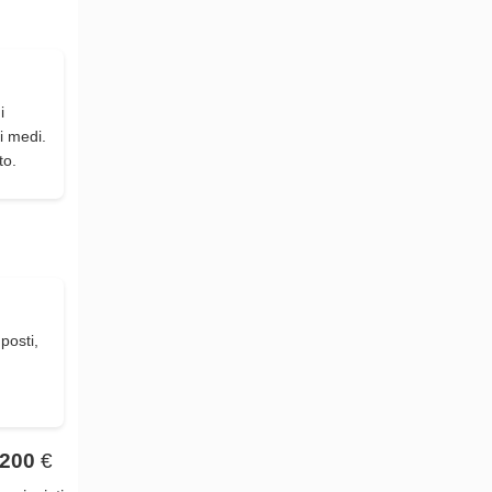
i
i medi.
to.
posti,
200
€