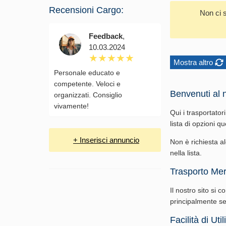
Recensioni Cargo:
Non ci 
Feedback
,
10.03.2024
Mostra altro
Personale educato e
competente. Veloci e
Benvenuti al n
organizzati. Consiglio
vivamente!
Qui i trasportator
lista di opzioni q
+ Inserisci annuncio
Non è richiesta al
nella lista.
Trasporto Mer
Il nostro sito si
principalmente serv
Facilità di Uti