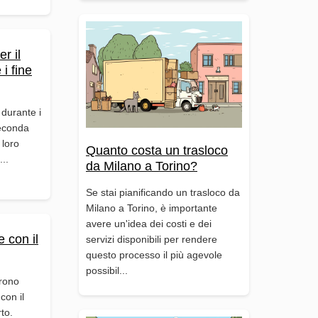
er il
i fine
 durante i
seconda
 loro
Quanto costa un trasloco
...
da Milano a Torino?
Se stai pianificando un trasloco da
Milano a Torino, è importante
avere un'idea dei costi e dei
 con il
servizi disponibili per rendere
questo processo il più agevole
possibil...
frono
con il
rto.