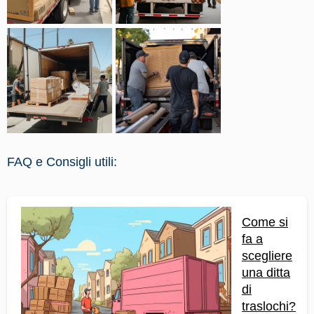
FAQ e Consigli utili:
Come si
fa a
scegliere
una ditta
di
traslochi?