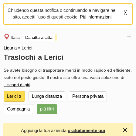
Chiudendo questa notifica o continuando a navigare nel
sito, accetti l'uso di questi cookie.
Più informazioni
+
Italia
Da citta a citta
Liguria
»
Lerici
Traslochi a Lerici
Se avete bisogno di trasportare merci in modo rapido ed efficiente,
siete nel posto giusto! Il nostro sito offre una vasta selezione di
...scopri di più
Lerici
х
Lunga distanza
Persona privata
Compagnia
più filtri
Aggiungi la tua azienda
gratuitamente qui