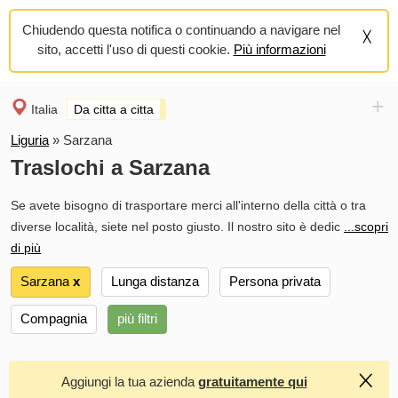
Chiudendo questa notifica o continuando a navigare nel
sito, accetti l'uso di questi cookie.
Più informazioni
+
Italia
Da citta a citta
Liguria
»
Sarzana
Traslochi a Sarzana
Se avete bisogno di trasportare merci all'interno della città o tra
diverse località, siete nel posto giusto. Il nostro sito è dedic
...scopri
di più
Sarzana
х
Lunga distanza
Persona privata
Compagnia
più filtri
Aggiungi la tua azienda
gratuitamente qui