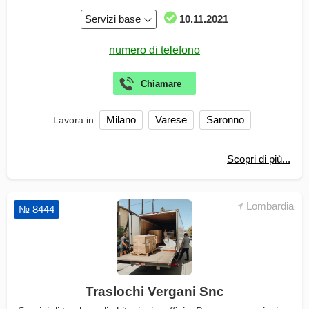
Servizi base
10.11.2021
Milano
Varese
Saronno
Lavora in:
Scopri di più...
Lombardia
№ 8444
Traslochi Vergani Snc