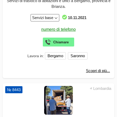
Servizi di trasloco di abitazioni e uffici a Bergamo, provincia e
Brianza.
Servizi base
10.11.2021
Bergamo
Saronno
Lavora in:
Scopri di più...
Lombardia
№ 8443