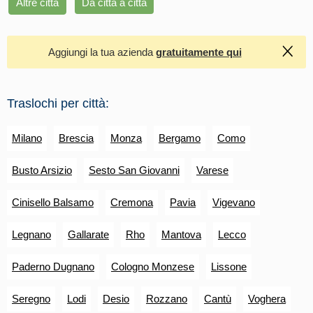
Altre città
Da citta a citta
Aggiungi la tua azienda
gratuitamente qui
Traslochi per città:
Milano
Brescia
Monza
Bergamo
Como
Busto Arsizio
Sesto San Giovanni
Varese
Cinisello Balsamo
Cremona
Pavia
Vigevano
Legnano
Gallarate
Rho
Mantova
Lecco
Paderno Dugnano
Cologno Monzese
Lissone
Seregno
Lodi
Desio
Rozzano
Cantù
Voghera