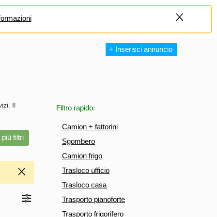
formazioni
+
+ Inserisci annuncio
zi. Il
Filtro rapido:
Camion + fattorini
più filtri
Sgombero
Camion frigo
Trasloco ufficio
Trasloco casa
Trasporto pianoforte
Trasporto frigorifero