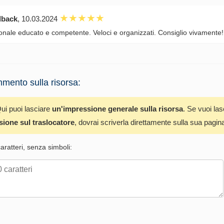
dback
, 10.03.2024
onale educato e competente. Veloci e organizzati. Consiglio vivamente!
mento sulla risorsa:
ui puoi lasciare
un'impressione generale sulla risorsa
. Se vuoi la
sione sul traslocatore
, dovrai scriverla direttamente sulla sua pagin
ratteri, senza simboli: