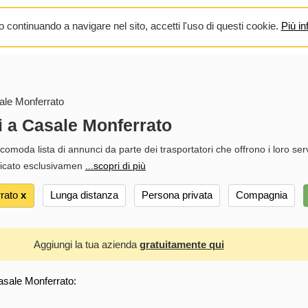
 continuando a navigare nel sito, accetti l'uso di questi cookie.
Più in
ale Monferrato
i a Casale Monferrato
comoda lista di annunci da parte dei trasportatori che offrono i loro servi
dicato esclusivamen
...scopri di più
rato
х
Lunga distanza
Persona privata
Compagnia
Aggiungi la tua azienda
gratuitamente qui
asale Monferrato: