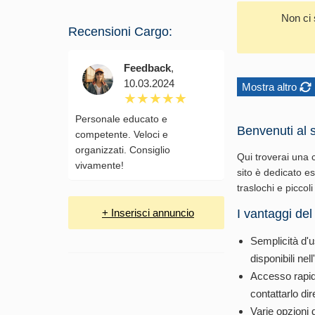
Non ci 
Recensioni Cargo:
Feedback
,
10.03.2024
Mostra altro
Personale educato e
Benvenuti al s
competente. Veloci e
organizzati. Consiglio
Qui troverai una c
vivamente!
sito è dedicato e
traslochi e piccoli 
+ Inserisci annuncio
I vantaggi del
Semplicità d'u
disponibili nel
Accesso rapido
contattarlo di
Varie opzioni 