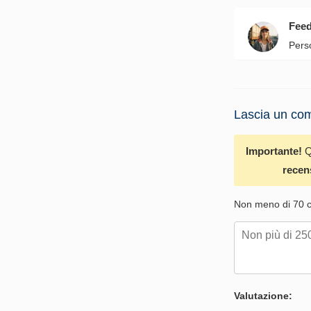
Fee
Pers
Lascia un com
Importante!
Q
recen
Non meno di 70 ca
Valutazione: