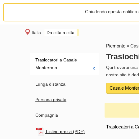
Chiudendo questa notifica o
Italia
Da citta a citta
Piemonte
»
Cas
Trasloch
Traslocatori a Casale
Qui troverai una 
Monferrato
х
nostro sito è de
Lunga distanza
Casale Monfer
Persona privata
Compagnia
Traslocatori a C
Listino prezzi (PDF)