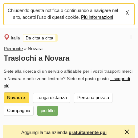
Chiudendo questa notifica o continuando a navigare nel
sito, accetti l'uso di questi cookie.
Più informazioni
+
Italia
Da citta a citta
Piemonte
»
Novara
Traslochi a Novara
Siete alla ricerca di un servizio affidabile per i vostri trasporti merci
a Novara e nelle zone limitrofe? Siete nel posto giusto
...scopri di
più
Novara
х
Lunga distanza
Persona privata
Compagnia
più filtri
Aggiungi la tua azienda
gratuitamente qui