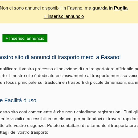
Non ci sono annunci disponibili in Fasano, ma
guarda in
Puglia
+ inserisci annuncio
+ Inserisci annuncio
ostro sito di annunci di trasporto merci a Fasano!
lificare il vostro processo di selezione di un trasportatore affidabile p
rto. Il nostro sito è dedicato esclusivamente al trasporto merci su veico
n focus principale sui traslochi e i trasporti di piccole dimensioni, sia in
 Facilità d'uso
ostro sito così conveniente è che non richiediamo registrazioni. Tutti gl
te visibili e accessibili in un elenco, permettendovi di trovare rapid
to alle vostre esigenze. Potete contattare direttamente il trasportatore
tagli del vostro trasporto.