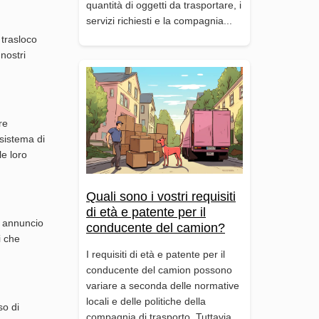
quantità di oggetti da trasportare, i
servizi richiesti e la compagnia...
 trasloco
nostri
re
 sistema di
le loro
Quali sono i vostri requisiti
di età e patente per il
o annuncio
conducente del camion?
i che
I requisiti di età e patente per il
conducente del camion possono
variare a seconda delle normative
locali e delle politiche della
so di
compagnia di trasporto. Tuttavia,