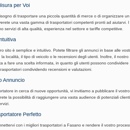
isura per Voi
isogno di trasportare una piccola quantità di merce o di organizzare un
verete una vasta gamma di trasportatori competenti pronti ad aiutarvi. I 
no servizi di alta qualità, esperienza nel settore e tariffe competitive.
tuitiva
o sito è semplice e intuitivo. Potete filtrare gli annunci in base alle vost
 località, il tipo di veicolo o le recensioni degli utenti. Inoltre, il nostro
ta a fare una scelta informata, in quanto gli utenti possono condividere 
trasportatori condividendo recensioni e valutazioni.
uo Annuncio
rtatore in cerca di nuove opportunità, vi invitiamo a pubblicare il vostr
vrete la possibilità di raggiungere una vasta audience di potenziali client
rvizi.
sportatore Perfetto
nettervi con i migliori trasportatori a Fasano e rendere il vostro proces