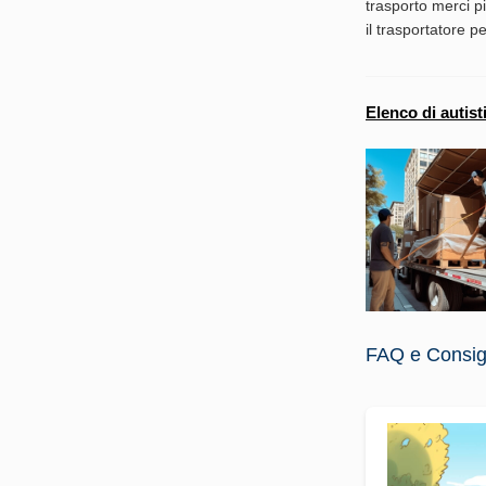
trasporto merci p
il trasportatore p
Elenco di autist
FAQ e Consigli