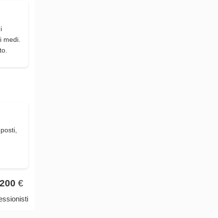
i
i medi.
to.
posti,
200
€
ssionisti