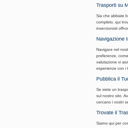
Trasporti su M
Sia che abbiate b
completo, qui tro
inserzionisti offro
Navigazione In
Navigare nel nostr
preferenze, come la
valutazione vi aiu
esperienze con i 
Pubblica il T
Se siete un traspo
sul nostro sito. A
cercano i vostri se
Trovate il Tra
Siamo qui per con