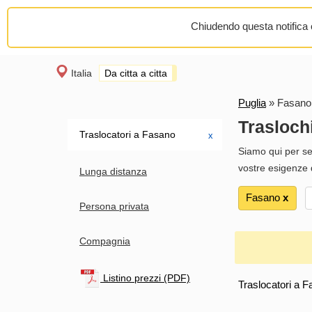
Chiudendo questa notifica o
Italia
Da citta a citta
Puglia
»
Fasano
Trasloch
Traslocatori a Fasano
х
Siamo qui per sem
vostre esigenze d
Lunga distanza
Fasano
х
Persona privata
Compagnia
Listino prezzi (PDF)
Traslocatori a F