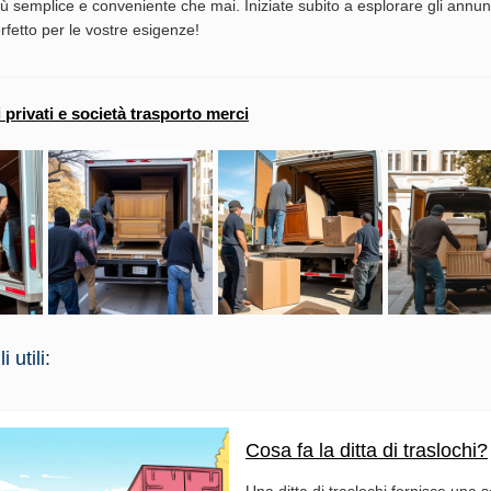
iù semplice e conveniente che mai. Iniziate subito a esplorare gli annun
erfetto per le vostre esigenze!
i privati e società trasporto merci
 utili:
Cosa fa la ditta di traslochi?
Una ditta di traslochi fornisce una s