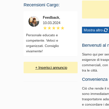
Recensioni Cargo:
Feedback
,
10.03.2024
Mostra altro
Personale educato e
competente. Veloci e
Benvenuti al n
organizzati. Consiglio
vivamente!
Siamo qui per semp
esigenze di traspo
commerciali, con u
+ Inserisci annuncio
tra le città.
Convenienza e
Ciò che rende il n
sono immediatamen
trasportatore adat
e concordare i det