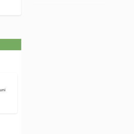
uni
d