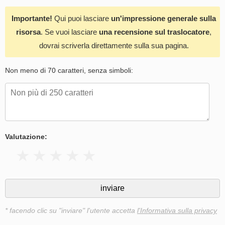
Importante!
Qui puoi lasciare
un'impressione generale sulla
risorsa
. Se vuoi lasciare
una recensione sul traslocatore
,
dovrai scriverla direttamente sulla sua pagina.
Non meno di 70 caratteri, senza simboli:
Valutazione:
* facendo clic su "inviare" l'utente accetta
l'Informativa sulla privacy