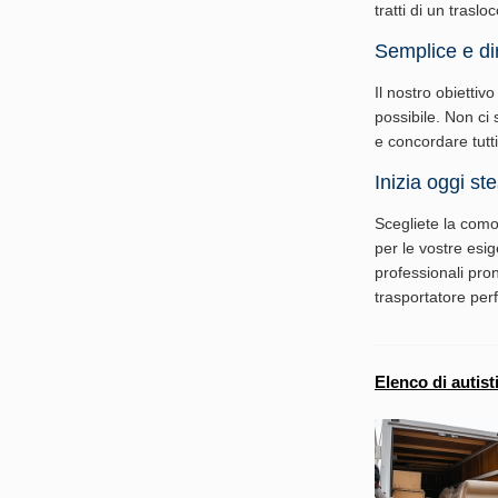
tratti di un trasl
Semplice e di
Il nostro obiettiv
possibile. Non ci 
e concordare tutti 
Inizia oggi st
Scegliete la comod
per le vostre esig
professionali pron
trasportatore perf
Elenco di autist