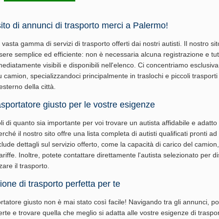
ito di annunci di trasporto merci a Palermo!
vasta gamma di servizi di trasporto offerti dai nostri autisti. Il nostro sit
ere semplice ed efficiente: non è necessaria alcuna registrazione e tutt
diatamente visibili e disponibili nell'elenco. Ci concentriamo esclusiv
 camion, specializzandoci principalmente in traslochi e piccoli trasporti
'esterno della città.
rasportatore giusto per le vostre esigenze
 di quanto sia importante per voi trovare un autista affidabile e adatto 
ché il nostro sito offre una lista completa di autisti qualificati pronti ad 
ude dettagli sul servizio offerto, come la capacità di carico del camion,
 tariffe. Inoltre, potete contattare direttamente l'autista selezionato per d
zare il trasporto.
ione di trasporto perfetta per te
ortatore giusto non è mai stato così facile! Navigando tra gli annunci, po
erte e trovare quella che meglio si adatta alle vostre esigenze di traspo