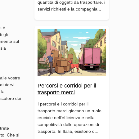
quantità di oggetti da trasportare, i
servizi richiesti e la compagnia...
o è
i gli
amente sul
 sia
alle vostre
aiutarvi.
Percorsi e corridoi per il
 la
trasporto merci
iscutere dei
I percorsi e i corridoi per il
trasporto merci giocano un ruolo
cruciale nell'efficienza e nella
competitività delle operazioni di
trete
trasporto. In Italia, esistono d...
rto. Che si