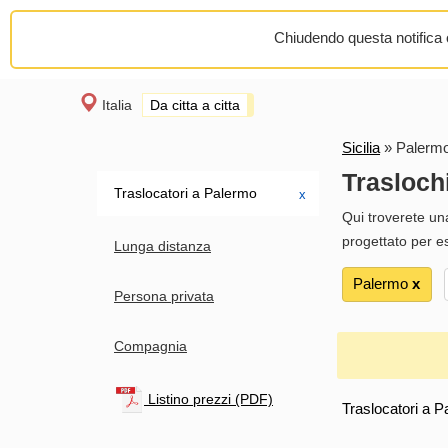
Chiudendo questa notifica o
Italia
Da citta a citta
Sicilia
»
Palerm
Trasloch
Traslocatori a Palermo
х
Qui troverete una 
progettato per 
Lunga distanza
Palermo
х
Persona privata
Compagnia
Listino prezzi (PDF)
Traslocatori a P