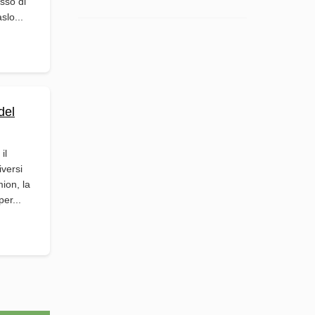
sso di
slo...
del
il
iversi
mion, la
er...