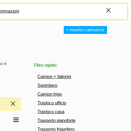
formazioni
+
+ Inserisci annuncio
to è
Filtro rapido:
Camion + fattorini
Sgombero
Camion frigo
Trasloco ufficio
Trasloco casa
Trasporto pianoforte
Trasporto frigorifero