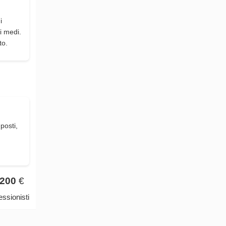
i
i medi.
to.
posti,
200
€
ssionisti