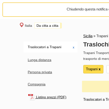
Chiudendo questa notifica o
Italia
Da citta a citta
Sicilia
»
Trapani
Trasloch
Traslocatori a Trapani
х
Trapani Trasporti
trasporto di mer
Lunga distanza
Trapani
х
Persona privata
Compagnia
Listino prezzi (PDF)
Traslocatori a T