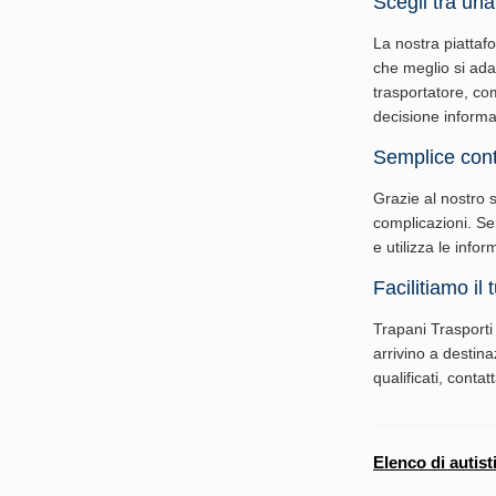
Scegli tra una 
La nostra piattafo
che meglio si ada
trasportatore, co
decisione informat
Semplice conta
Grazie al nostro s
complicazioni. Sem
e utilizza le info
Facilitiamo il 
Trapani Trasporti 
arrivino a destin
qualificati, contat
Elenco di autist