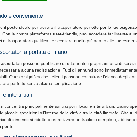
ido e conveniente
è il posto ideale per trovare il trasportatore perfetto per le tue esigenze
i. Con la nostra piattaforma user-friendly, puoi accedere facilmente a u
i trasportatori qualificati e scegliere quello più adatto alle tue esigen
sportatori a portata di mano
 trasportatori possono pubblicare direttamente i propri annunci di servizi 
necessaria alcuna registrazione! Tutti gli annunci sono immediatamente v
bili. Questo significa che i clienti possono consultare l'elenco degli an
rtatore perfetto senza alcuna complicazione.
i e interurbani
si concentra principalmente sui trasporti locali e interurbani. Siamo spec
le piccole spedizioni all'interno della città e tra le città limitrofe. Che tu
rico di dimensioni ridotte o organizzare un trasloco completo, abbiamo 
i per te.