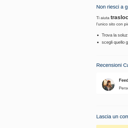
Non riesci a g
traslo
Ti aiuta
l’unico sito con p
Trova la soluz
scegli quello g
Recensioni C
Fee
Pers
Lascia un com