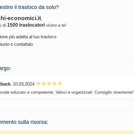
estire il trasloco da solo?
chi-economici.it
,
1500 traslocatori
iù di
vicino a te!
ione più adatta al tuo trasloco
iusto e contattalo
argo:
dback
, 10.03.2024
onale educato e competente. Veloci e organizzati. Consiglio vivamente!
mento sulla risorsa: