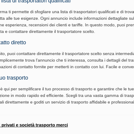
lista di trasportatori qualificati
rma ti permette di sfogliare una lista di trasportatori qualificati e di trov
tta alle tue esigenze. Ogni annuncio include informazioni dettagliate su
me esperienza, recensioni dei clienti e tariffe. In questo modo, puoi pr
a e contattare direttamente il trasportatore scelto.
tto diretto
ito, puoi contattare direttamente il trasportatore scelto senza intermedi
plicemente trova l'annuncio che ti interessa, consulta i dettagli del tr
rmazioni di contatto fornite per metterti in contatto con lui. Facile e conve
tuo trasporto
è qui per semplificare il tuo processo di trasporto e garantire che le tu
azione in modo rapido ed efficiente. Scegli tra una vasta gamma di trasp
tali direttamente e goditi un servizio di trasporto affidabile e professiona
i privati e società trasporto merci