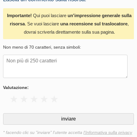
Importante!
Qui puoi lasciare
un'impressione generale sulla
risorsa
. Se vuoi lasciare
una recensione sul traslocatore
,
dovrai scriverla direttamente sulla sua pagina.
Non meno di 70 caratteri, senza simboli:
Valutazione:
* facendo clic su "inviare" l'utente accetta
l'Informativa sulla privacy