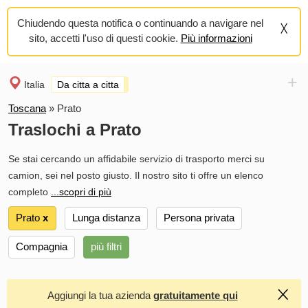
Chiudendo questa notifica o continuando a navigare nel
sito, accetti l'uso di questi cookie.
Più informazioni
+
Italia
Da citta a citta
Toscana
»
Prato
Traslochi a Prato
Se stai cercando un affidabile servizio di trasporto merci su
camion, sei nel posto giusto. Il nostro sito ti offre un elenco
completo
...scopri di più
Prato
х
Lunga distanza
Persona privata
Compagnia
più filtri
Aggiungi la tua azienda
gratuitamente qui