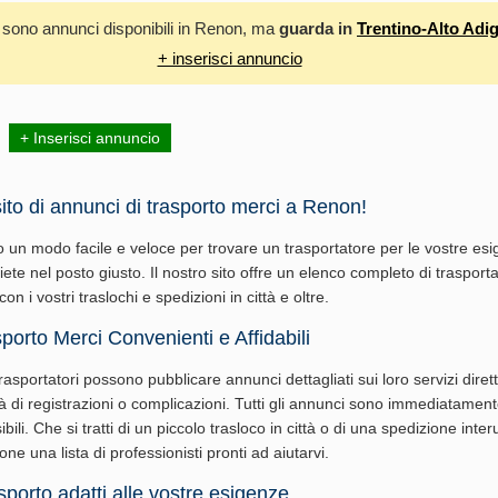
 sono annunci disponibili in Renon, ma
guarda in
Trentino-Alto Adi
+ inserisci annuncio
+ Inserisci annuncio
ito di annunci di trasporto merci a Renon!
 un modo facile e veloce per trovare un trasportatore per le vostre esi
iete nel posto giusto. Il nostro sito offre un elenco completo di trasportat
con i vostri traslochi e spedizioni in città e oltre.
sporto Merci Convenienti e Affidabili
 trasportatori possono pubblicare annunci dettagliati sui loro servizi dire
 di registrazioni o complicazioni. Tutti gli annunci sono immediatamente 
bili. Che si tratti di un piccolo trasloco in città o di una spedizione inte
one una lista di professionisti pronti ad aiutarvi.
sporto adatti alle vostre esigenze