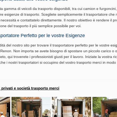
 gamma di veicoli da trasporto disponibili, tra cui camion e furgoncini,
tre esigenze di trasporto. Scegliete semplicemente il trasportatore che 
 necessità e contattatelo direttamente. Il nostro obiettivo è rendere il p
one del trasporto il più semplice possibile per voi.
sportatore Perfetto per le vostre Esigenze
ità del nostro sito per trovare il trasportatore perfetto per le vostre esi
 Renon. Non importa se avete bisogno di spostare un piccolo carico o 
o, qui troverete i professionisti giusti per il lavoro. Iniziate la vostra r
che i nostri trasportatori si occupino del vostro trasporto merci in modo 
i privati e società trasporto merci