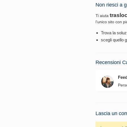
Non riesci a g
traslo
Ti aiuta
l’unico sito con p
Trova la soluz
scegli quello g
Recensioni C
Fee
Pers
Lascia un com