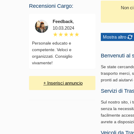
Recensioni Cargo:
Non ci
Feedback
,
10.03.2024
Mostra altro
Personale educato e
competente. Veloci e
Benvenuti al s
organizzati. Consiglio
vivamente!
Se state cercando
trasporto merci, s
pronti ad aiutarvi 
+ Inserisci annuncio
Servizi di Tra
Sul nostro sito, i
senza la necessità
facilmente accessi
avrete a disposizi
Veicoli da Tra