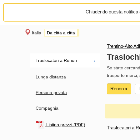
Chiudendo questa notifica o
Italia
Da citta a citta
Trentino-Alto Ad
Trasloch
Traslocatori a Renon
х
Se state cercand
trasporto merci, 
Lunga distanza
Renon
х
Persona privata
Compagnia
Listino prezzi (PDF)
Traslocatori a R