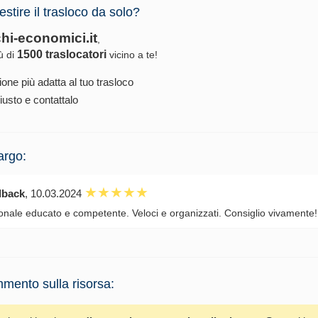
estire il trasloco da solo?
chi-economici.it
,
1500 traslocatori
iù di
vicino a te!
ione più adatta al tuo trasloco
iusto e contattalo
argo:
dback
, 10.03.2024
onale educato e competente. Veloci e organizzati. Consiglio vivamente!
mento sulla risorsa: