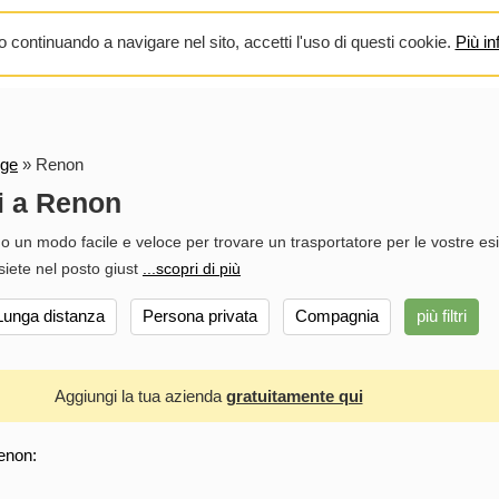
 continuando a navigare nel sito, accetti l'uso di questi cookie.
Più in
ige
»
Renon
i a Renon
o un modo facile e veloce per trovare un trasportatore per le vostre es
siete nel posto giust
...scopri di più
Lunga distanza
Persona privata
Compagnia
più filtri
Aggiungi la tua azienda
gratuitamente qui
enon: