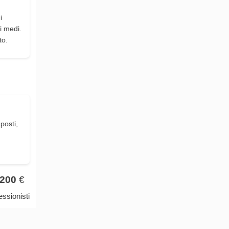
i
i medi.
to.
posti,
200
€
ssionisti