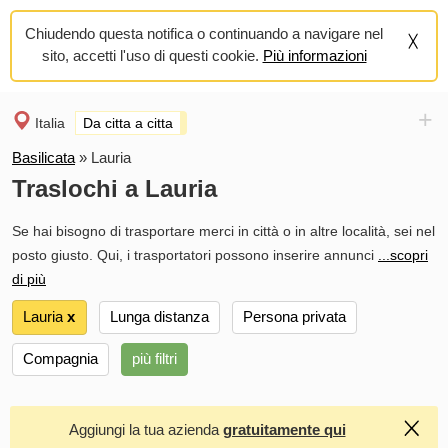
Chiudendo questa notifica o continuando a navigare nel
sito, accetti l'uso di questi cookie.
Più informazioni
+
Italia
Da citta a citta
Basilicata
»
Lauria
Traslochi a Lauria
Se hai bisogno di trasportare merci in città o in altre località, sei nel
posto giusto. Qui, i trasportatori possono inserire annunci
...scopri
di più
Lauria
х
Lunga distanza
Persona privata
Compagnia
più filtri
Aggiungi la tua azienda
gratuitamente qui