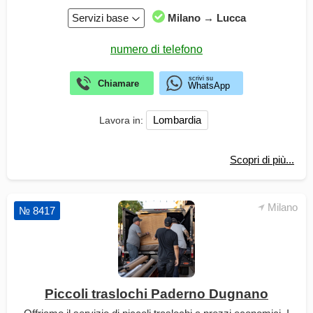
Servizi base
Milano → Lucca
Lombardia
Lavora in:
Scopri di più...
Milano
№ 8417
Piccoli traslochi Paderno Dugnano