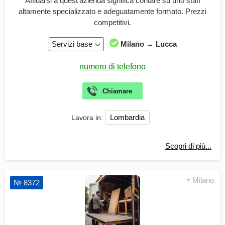
Affidarsi a quest’azienda significa contare su uno staff
altamente specializzato e adeguatamente formato. Prezzi
competitivi.
Servizi base
Milano → Lucca
Lombardia
Lavora in:
Scopri di più...
Milano
№ 8372