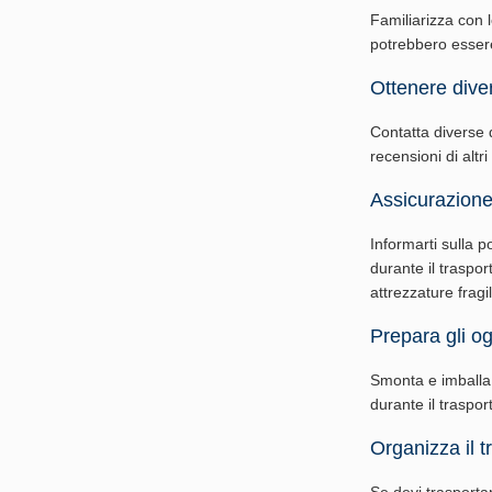
Familiarizza con le
potrebbero essere 
Ottenere diver
Contatta diverse di
recensioni di altri
Assicurazione
Informarti sulla p
durante il traspor
attrezzature fragil
Prepara gli ogg
Smonta e imballa g
durante il traspo
Organizza il t
Se devi trasporta