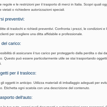
 regole e le restrizioni per il trasporto di merci in Italia. Scopri quali ogg
vietati o richiedere autorizzazioni speciali.
si preventivi:
tte di traslochi e richiedi preventivi. Confronta i prezzi, le condizioni e 
 clienti per scegliere una ditta affidabile e professionale.
 del carico:
ossibilità di assicurare il tuo carico per proteggerlo dalla perdita o dai d
to. Questo può essere particolarmente utile se stai trasportando oggetti
i.
etti per il trasloco:
li oggetti in anticipo. Utilizza materiali di imballaggio adeguati per evi
rto. Etichetta ogni scatola con una descrizione del contenuto.
rasporto dell'auto:
re la tua auto, scopri quali documenti e autorizzazioni sono necessari. 