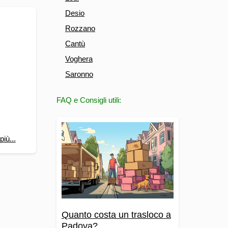
Desio
Rozzano
Cantù
Voghera
Saronno
FAQ e Consigli utili:
più...
Quanto costa un trasloco a
Padova?