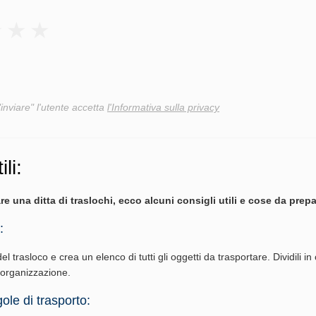
"inviare" l'utente accetta
l'Informativa sulla privacy
ili:
re una ditta di traslochi, ecco alcuni consigli utili e cose da prepa
:
del trasloco e crea un elenco di tutti gli oggetti da trasportare. Dividili in
l'organizzazione.
ole di trasporto: