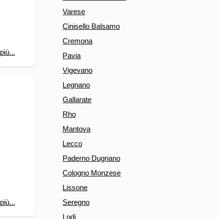
Varese
Cinisello Balsamo
Cremona
più...
Pavia
Vigevano
Legnano
Gallarate
Rho
Mantova
Lecco
Paderno Dugnano
Cologno Monzese
Lissone
Seregno
più...
Lodi