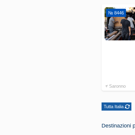
№ 8446
Saronno
Tutta Italia
Destinazioni p