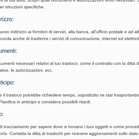
per istruzioni specifiche.
rizzo:
vo indirizzo ai fornitori di servizi, alla banca, all'ufficio postale e ad al
corda anche di trasferire i servizi di comunicazione, internet ed elettrici
umenti:
cumenti necessari relativi al tuo trasloco, come il contratto con la ditta di
ative, le autorizzazioni, ecc.
ticipo:
e il trasloco potrebbe richiedere tempo, soprattutto se stai trasportand
ianifica in anticipo e considera possibili ritardi.
o:
i tracciamento per sapere dove si trovano i tuoi oggetti e come procede
rto. Contatta la ditta di traslochi per ricevere aggiornamenti sullo stato