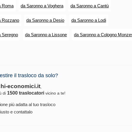
a Roma
da Saronno a Voghera
da Saronno a Cantù
a Rozzano
da Saronno a Desio
da Saronno a Lodi
a Seregno
da Saronno a Lissone
da Saronno a Cologno Monze
estire il trasloco da solo?
chi-economici.it
,
1500 traslocatori
iù di
vicino a te!
ione più adatta al tuo trasloco
iusto e contattalo