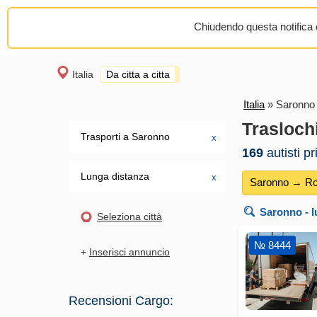
Chiudendo questa notifica o
Italia
Da citta a citta
Italia
»
Saronn
Trasloch
Trasporti a Saronno
х
169
autisti p
Lunga distanza
х
Saronno → R
Saronno
- 
Seleziona città
№ 8444
+
Inserisci annuncio
Recensioni Cargo: