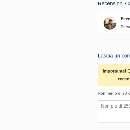
Recensioni C
Fee
Pers
Lascia un com
Importante!
Q
recen
Non meno di 70 ca