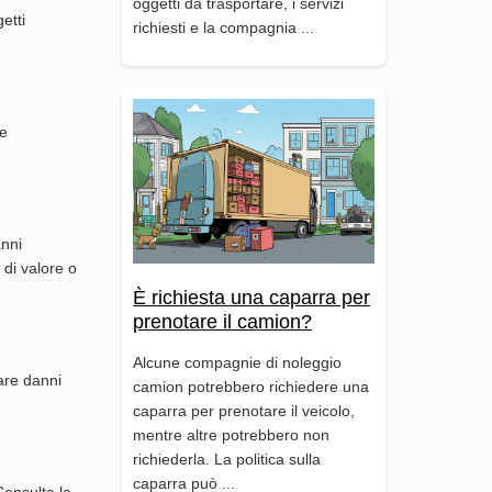
oggetti da trasportare, i servizi
etti
richiesti e la compagnia ...
le
anni
 di valore o
È richiesta una caparra per
prenotare il camion?
Alcune compagnie di noleggio
tare danni
camion potrebbero richiedere una
caparra per prenotare il veicolo,
mentre altre potrebbero non
richiederla. La politica sulla
caparra può ...
Consulta la