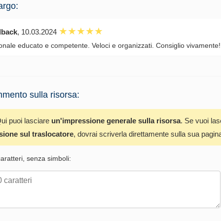
argo:
dback
, 10.03.2024
onale educato e competente. Veloci e organizzati. Consiglio vivamente!
mento sulla risorsa:
ui puoi lasciare
un'impressione generale sulla risorsa
. Se vuoi la
sione sul traslocatore
, dovrai scriverla direttamente sulla sua pagin
ratteri, senza simboli: