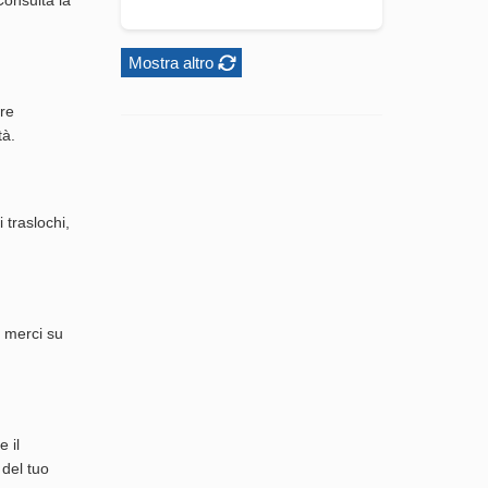
Mostra altro
tre
tà.
 traslochi,
o merci su
 il
 del tuo