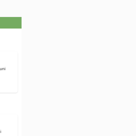
uni
d
i