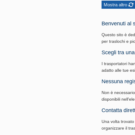
Mostra altro
Benvenuti al s
Questo sito è ded
per traslochi e picc
Scegli tra una 
I trasportatori ha
adatto alle tue es
Nessuna regis
Non è necessario r
disponibili nell'e
Contatta diret
Una volta trovato 
organizzare il tr