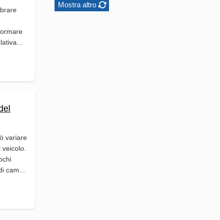
Mostra altro
mbrare
sformare
ativa...
del
ò variare
 veicolo.
ochi
i cam...