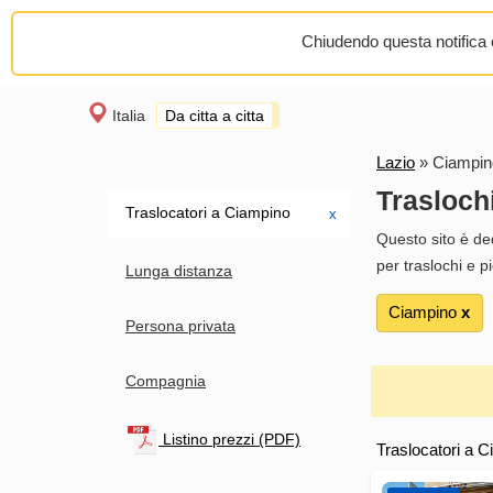
Chiudendo questa notifica o
Italia
Da citta a citta
Lazio
»
Ciampin
Trasloch
Traslocatori a Ciampino
х
Questo sito è de
per traslochi e pi
Lunga distanza
Ciampino
х
Persona privata
Compagnia
Listino prezzi (PDF)
Traslocatori a C