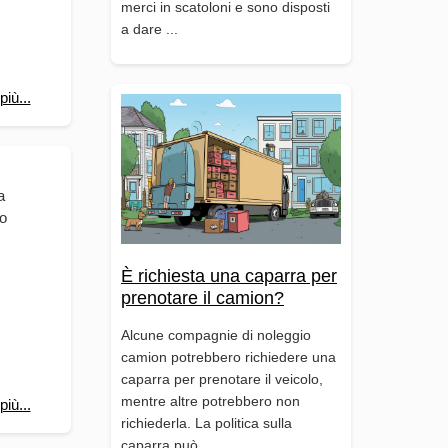
merci in scatoloni e sono disposti
a dare ...
più...
a
io
È richiesta una caparra per
prenotare il camion?
Alcune compagnie di noleggio
camion potrebbero richiedere una
caparra per prenotare il veicolo,
mentre altre potrebbero non
più...
richiederla. La politica sulla
caparra può ...