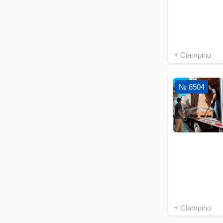
Ciampino
№ 8504
Ciampino