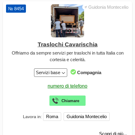
Guidonia Montecelio
№ 8454
Traslochi Cavarischia
Offriamo da sempre servizi per traslochi in tutta Italia con
cortesia e celerità.
Servizi base
Compagnia
Roma
Guidonia Montecelio
Lavora in:
Scopri di più...