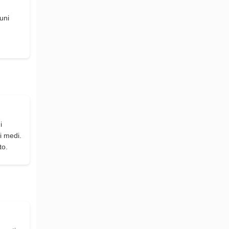
uni
d
i
i medi.
to.