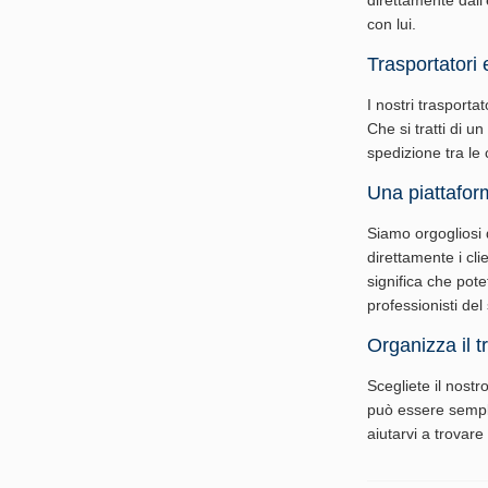
direttamente dall'
con lui.
Trasportatori 
I nostri trasporta
Che si tratti di u
spedizione tra le 
Una piattafor
Siamo orgogliosi d
direttamente i cli
significa che pote
professionisti del
Organizza il t
Scegliete il nostr
può essere sempli
aiutarvi a trovare