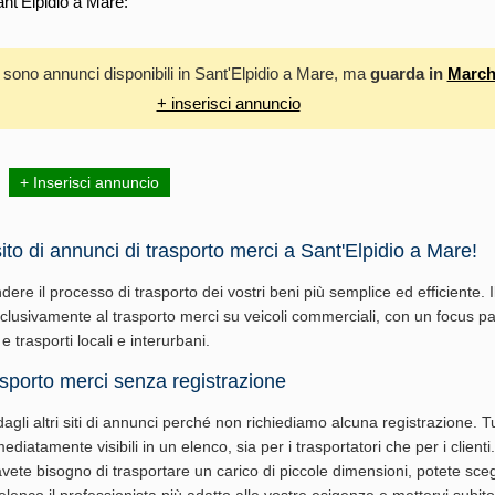
ant'Elpidio a Mare:
 sono annunci disponibili in Sant'Elpidio a Mare, ma
guarda in
March
+ inserisci annuncio
+ Inserisci annuncio
ito di annunci di trasporto merci a Sant'Elpidio a Mare!
ere il processo di trasporto dei vostri beni più semplice ed efficiente. I
sclusivamente al trasporto merci su veicoli commerciali, con un focus pa
 e trasporti locali e interurbani.
asporto merci senza registrazione
agli altri siti di annunci perché non richiediamo alcuna registrazione. Tut
iatamente visibili in un elenco, sia per i trasportatori che per i client
avete bisogno di trasportare un carico di piccole dimensioni, potete sceg