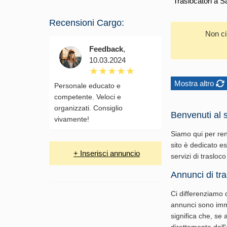
Traslocatori a S
Recensioni Cargo:
Non ci
Feedback
,
10.03.2024
Mostra altro
Personale educato e
competente. Veloci e
organizzati. Consiglio
Benvenuti al s
vivamente!
Siamo qui per rend
sito è dedicato e
+ Inserisci annuncio
servizi di trasloco
Annunci di tr
Ci differenziamo d
annunci sono immed
significa che, se 