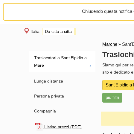
Chiudendo questa notifica o
Italia
Da citta a citta
Marche
»
Sant'E
Trasloch
Traslocatori a Sant'Elpidio a
Siamo qui per ren
Mare
х
sito è dedicato 
Lunga distanza
Sant'Elpidio a
Persona privata
più filtri
Compagnia
Listino prezzi (PDF)