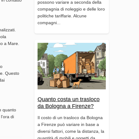
 in contatto
possono variare a seconda della
compagnia di noleggio e delle loro
politiche tariffarie. Alcune
compagni...
alizzati.
cola
dio a Mare.
to
ive. Questo
dai
Quanto costa un trasloco
da Bologna a Firenze?
te quanto
l'ora di
Il costo di un trasloco da Bologna
a Firenze può variare in base a
diversi fattori, come la distanza, la
quantità di mobili e oggetti da