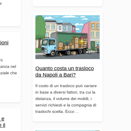
re
ioni
ni
tanza nel
Quanto costa un trasloco
nziale che
da Napoli a Bari?
.
Il costo di un trasloco può variare
in base a diversi fattori, tra cui la
distanza, il volume dei mobili, i
servizi richiesti e la compagnia di
traslochi scelta. Ecco ...
 e
 il