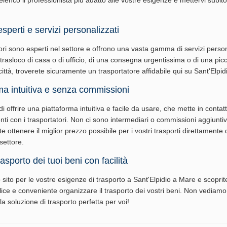
elenco il professionista più adatto alle vostre esigenze e mettervi subito
esperti e servizi personalizzati
tori sono esperti nel settore e offrono una vasta gamma di servizi person
n trasloco di casa o di ufficio, di una consegna urgentissima o di una pic
città, troverete sicuramente un trasportatore affidabile qui su Sant'Elpi
ma intuitiva e senza commissioni
i offrire una piattaforma intuitiva e facile da usare, che mette in contat
enti con i trasportatori. Non ci sono intermediari o commissioni aggiunt
te ottenere il miglior prezzo possibile per i vostri trasporti direttamente 
 settore.
rasporto dei tuoi beni con facilità
o sito per le vostre esigenze di trasporto a Sant'Elpidio a Mare e scopri
ce e conveniente organizzare il trasporto dei vostri beni. Non vediamo 
 la soluzione di trasporto perfetta per voi!