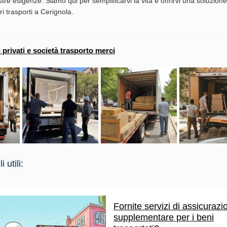
stre esigenze. Siamo qui per semplificarvi la vita e offrirvi una soluzion
ri trasporti a Cerignola.
i privati e società trasporto merci
 utili:
Fornite servizi di assicurazi
supplementare per i beni