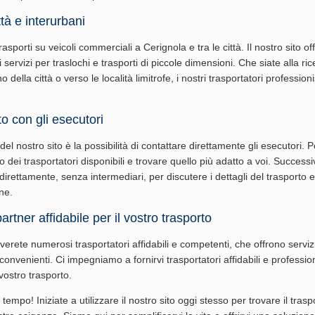
ttà e interurbani
asporti su veicoli commerciali a Cerignola e tra le città. Il nostro sito of
 servizi per traslochi e trasporti di piccole dimensioni. Che siate alla ric
no della città o verso le località limitrofe, i nostri trasportatori profession
to con gli esecutori
el nostro sito è la possibilità di contattare direttamente gli esecutori. P
o dei trasportatori disponibili e trovare quello più adatto a voi. Succes
 direttamente, senza intermediari, per discutere i dettagli del trasporto 
ne.
artner affidabile per il vostro trasporto
overete numerosi trasportatori affidabili e competenti, che offrono servizi
 convenienti. Ci impegniamo a fornirvi trasportatori affidabili e profession
vostro trasporto.
tempo! Iniziate a utilizzare il nostro sito oggi stesso per trovare il trasp