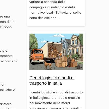
variare a seconda della
compagnia di noleggio e delle
normative locali. Tuttavia, di solito
fre una
sono richiesti doc...
erca di un
isti sono
otete
sivamente,
e accordarvi
Centri logistici e nodi di
trasporto in Italia
 di
ali, che vi
I centri logistici e i nodi di trasporto
in Italia giocano un ruolo cruciale
nel movimento delle merci
ortatore
attraverso il paese e oltre i confini