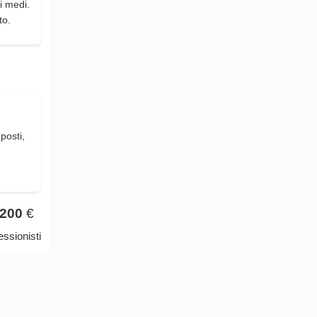
i medi.
to.
posti,
200
€
ssionisti