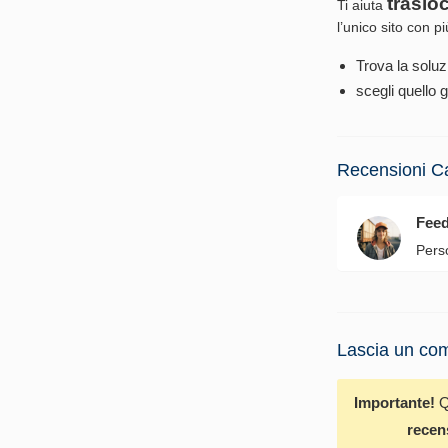
traslo
Ti aiuta
l’unico sito con p
Trova la soluz
scegli quello g
Recensioni C
Fee
Pers
Lascia un com
Importante!
Q
recen