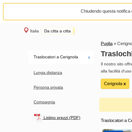
Chiudendo questa notifica o
Italia
Da citta a citta
Puglia
»
Cerigno
Trasloch
Traslocatori a Cerignola
х
Il nostro sito of
alla facilità d'u
Lunga distanza
Cerignola
х
Persona privata
Compagnia
Listino prezzi (PDF)
Traslocatori a C