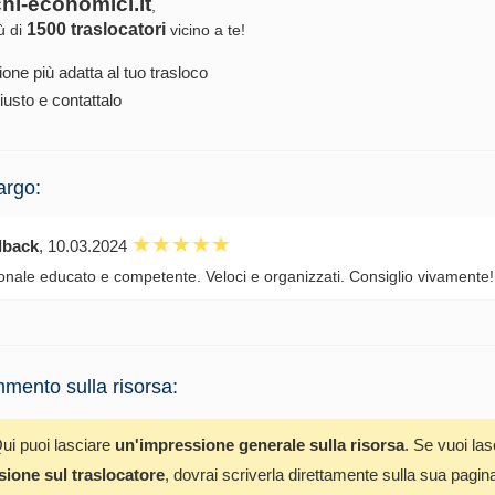
chi-economici.it
,
1500 traslocatori
iù di
vicino a te!
ione più adatta al tuo trasloco
iusto e contattalo
argo:
dback
, 10.03.2024
onale educato e competente. Veloci e organizzati. Consiglio vivamente!
mento sulla risorsa:
ui puoi lasciare
un'impressione generale sulla risorsa
. Se vuoi la
sione sul traslocatore
, dovrai scriverla direttamente sulla sua pagin