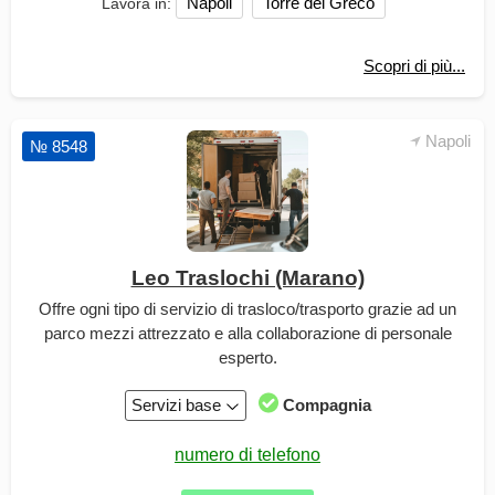
Napoli
Torre del Greco
Lavora in:
Scopri di più...
Napoli
№ 8548
Leo Traslochi (Marano)
Offre ogni tipo di servizio di trasloco/trasporto grazie ad un
parco mezzi attrezzato e alla collaborazione di personale
esperto.
Servizi base
Compagnia