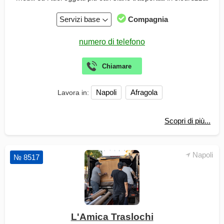
Servizi base
Compagnia
Napoli
Afragola
Lavora in:
Scopri di più...
Napoli
№ 8517
L'Amica Traslochi