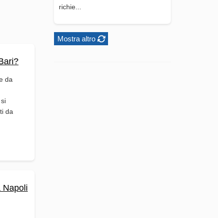
richie...
Mostra altro
Bari?
de da
 si
ti da
 Napoli