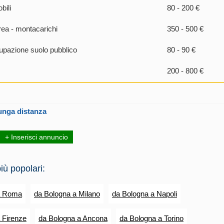
bili
80 - 200 €
rea - montacarichi
350 - 500 €
pazione suolo pubblico
80 - 90 €
200 - 800 €
unga distanza
+ Inserisci annuncio
iù popolari:
a Roma
da Bologna a Milano
da Bologna a Napoli
 Firenze
da Bologna a Ancona
da Bologna a Torino