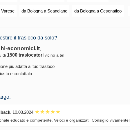
a Varese
da Bologna a Scandiano
da Bologna a Cesenatico
estire il trasloco da solo?
chi-economici.it
,
1500 traslocatori
iù di
vicino a te!
ione più adatta al tuo trasloco
iusto e contattalo
argo:
dback
, 10.03.2024
onale educato e competente. Veloci e organizzati. Consiglio vivamente!