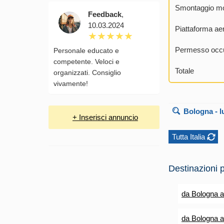
Smontaggio mo
Feedback
,
10.03.2024
Piattaforma ae
Permesso occu
Personale educato e
competente. Veloci e
Totale
organizzati. Consiglio
vivamente!
Bologna
- l
+ Inserisci annuncio
Tutta Italia
Destinazioni p
da Bologna 
da Bologna a