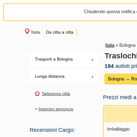
Chiudendo questa notifica o
Italia
Da citta a citta
Italia
»
Bologna
Trasloch
Trasporti a Bologna
х
194
autisti p
Lunga distanza
х
Bologna → R
Seleziona città
Prezzi medi a
+
Inserisci annuncio
Imballaggio
Recensioni Cargo: