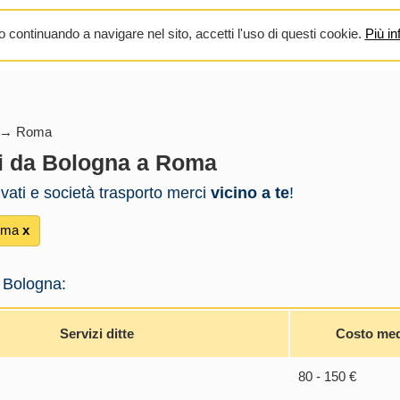
 continuando a navigare nel sito, accetti l'uso di questi cookie.
Più in
 → Roma
i da Bologna a Roma
rivati e società trasporto merci
vicino a te
!
oma
х
 Bologna:
Servizi ditte
Costo me
80 - 150 €