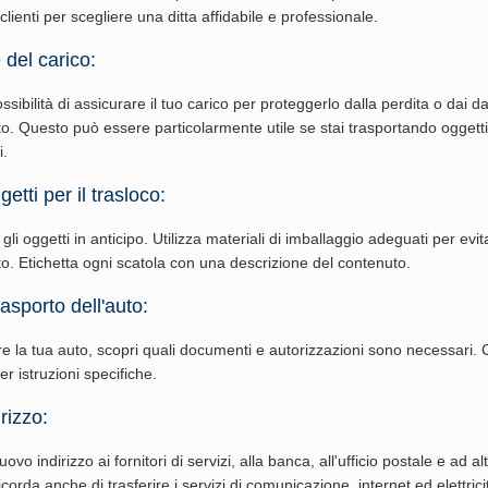
 clienti per scegliere una ditta affidabile e professionale.
 del carico:
ossibilità di assicurare il tuo carico per proteggerlo dalla perdita o dai d
to. Questo può essere particolarmente utile se stai trasportando oggetti
i.
etti per il trasloco:
li oggetti in anticipo. Utilizza materiali di imballaggio adeguati per evi
rto. Etichetta ogni scatola con una descrizione del contenuto.
rasporto dell'auto:
re la tua auto, scopri quali documenti e autorizzazioni sono necessari. 
per istruzioni specifiche.
rizzo:
vo indirizzo ai fornitori di servizi, alla banca, all'ufficio postale e ad al
corda anche di trasferire i servizi di comunicazione, internet ed elettrici