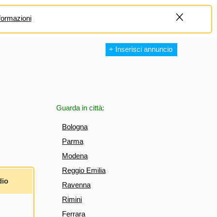
formazioni
+
+ Inserisci annuncio
Guarda in città:
Bologna
Parma
Modena
Reggio Emilia
dio
Ravenna
Rimini
Ferrara