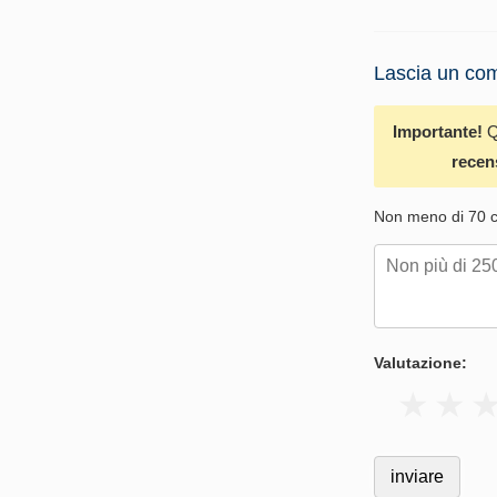
Lascia un com
Importante!
Q
recen
Non meno di 70 ca
Valutazione: