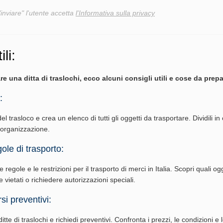
"inviare" l'utente accetta
l'Informativa sulla privacy
ili:
re una ditta di traslochi, ecco alcuni consigli utili e cose da prepa
:
del trasloco e crea un elenco di tutti gli oggetti da trasportare. Dividili in
l'organizzazione.
ole di trasporto:
 regole e le restrizioni per il trasporto di merci in Italia. Scopri quali ogg
vietati o richiedere autorizzazioni speciali.
si preventivi:
tte di traslochi e richiedi preventivi. Confronta i prezzi, le condizioni e 