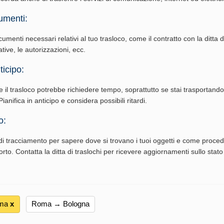
umenti:
cumenti necessari relativi al tuo trasloco, come il contratto con la ditta di
ative, le autorizzazioni, ecc.
ticipo:
e il trasloco potrebbe richiedere tempo, soprattutto se stai trasportand
ianifica in anticipo e considera possibili ritardi.
o:
i tracciamento per sapere dove si trovano i tuoi oggetti e come procede
rto. Contatta la ditta di traslochi per ricevere aggiornamenti sullo stato
ma
х
Roma → Bologna