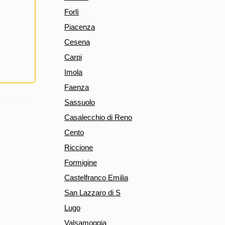
Forlì
Piacenza
Cesena
Carpi
Imola
Faenza
Sassuolo
Casalecchio di Reno
Cento
Riccione
Formigine
Castelfranco Emilia
San Lazzaro di S
Lugo
Valsamoggia