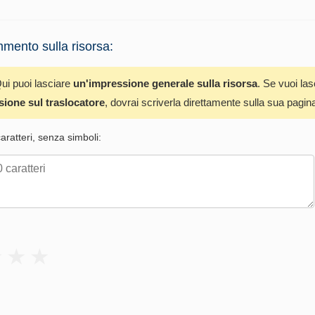
mento sulla risorsa:
ui puoi lasciare
un'impressione generale sulla risorsa
. Se vuoi la
sione sul traslocatore
, dovrai scriverla direttamente sulla sua pagin
ratteri, senza simboli: