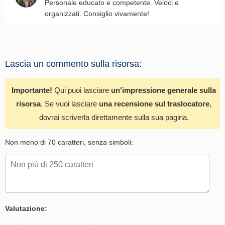
Personale educato e competente. Veloci e
organizzati. Consiglio vivamente!
Lascia un commento sulla risorsa:
Importante!
Qui puoi lasciare
un'impressione generale sulla
risorsa
. Se vuoi lasciare
una recensione sul traslocatore
,
dovrai scriverla direttamente sulla sua pagina.
Non meno di 70 caratteri, senza simboli:
Valutazione: