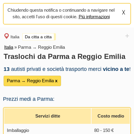
Chiudendo questa notifica o continuando a navigare nel
sito, accetti l'uso di questi cookie.
Più informazioni
+
Italia
Da citta a citta
Italia
»
Parma → Reggio Emilia
Traslochi da Parma a Reggio Emilia
13
autisti privati e società trasporto merci
vicino a te
!
Parma → Reggio Emilia
х
Prezzi medi a Parma:
Servizi ditte
Costo medio
Imballaggio
80 - 150 €