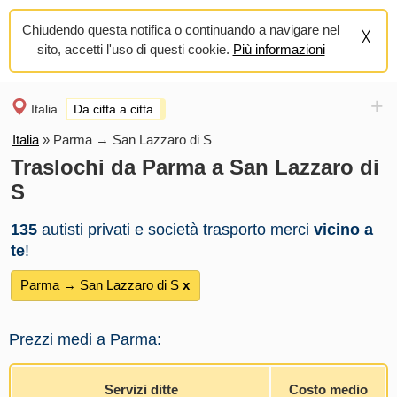
Chiudendo questa notifica o continuando a navigare nel
sito, accetti l'uso di questi cookie.
Più informazioni
+
Italia
Da citta a citta
Italia
»
Parma → San Lazzaro di S
Traslochi da Parma a San Lazzaro di
S
135
autisti privati e società trasporto merci
vicino a
te
!
Parma → San Lazzaro di S
х
Prezzi medi a Parma:
Servizi ditte
Costo medio