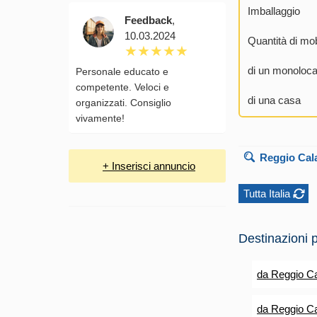
Imballaggio
Feedback
,
10.03.2024
Quantità di mob
di un monoloca
Personale educato e
competente. Veloci e
di una casa
organizzati. Consiglio
vivamente!
Reggio Cal
+ Inserisci annuncio
Tutta Italia
Destinazioni p
da Reggio Ca
da Reggio Ca