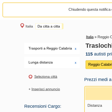
Chiudendo questa notifica o
Italia
Da citta a citta
Italia
»
Reggio C
Trasloch
Trasporti a Reggio Calabria
х
115
autisti pr
Lunga distanza
х
Reggio Calabr
Seleziona città
Prezzi medi a
+
Inserisci annuncio
Distanza
Recensioni Cargo: