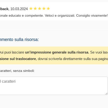
dback
, 10.03.2024
onale educato e competente. Veloci e organizzati. Consiglio vivamente!
mento sulla risorsa:
ui puoi lasciare
un'impressione generale sulla risorsa
. Se vuoi la
sione sul traslocatore
, dovrai scriverla direttamente sulla sua pagin
ratteri, senza simboli: