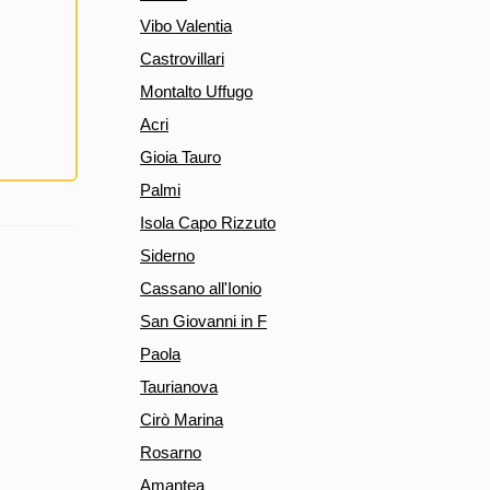
Vibo Valentia
Castrovillari
Montalto Uffugo
Acri
Gioia Tauro
Palmi
Isola Capo Rizzuto
Siderno
Cassano all'Ionio
San Giovanni in F
Paola
Taurianova
Cirò Marina
Rosarno
Amantea