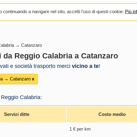
 continuando a navigare nel sito, accetti l'uso di questi cookie.
Più in
alabria → Catanzaro
i da Reggio Calabria a Catanzaro
ivati e società trasporto merci
vicino a te
!
ia → Catanzaro
х
 Reggio Calabria:
Servizi ditte
Costo medio
1 € per km