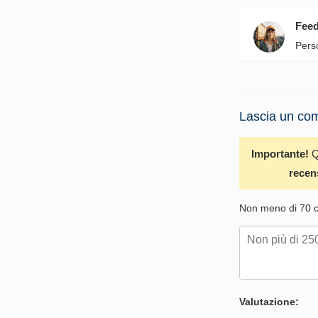
Fee
Pers
Lascia un com
Importante!
Q
recen
Non meno di 70 ca
Valutazione: