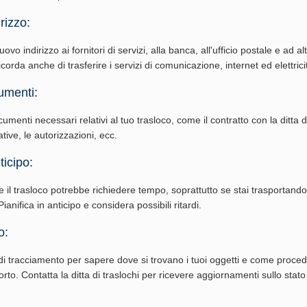
rizzo:
vo indirizzo ai fornitori di servizi, alla banca, all'ufficio postale e ad al
corda anche di trasferire i servizi di comunicazione, internet ed elettrici
umenti:
cumenti necessari relativi al tuo trasloco, come il contratto con la ditta di
ative, le autorizzazioni, ecc.
ticipo:
e il trasloco potrebbe richiedere tempo, soprattutto se stai trasportand
ianifica in anticipo e considera possibili ritardi.
o:
i tracciamento per sapere dove si trovano i tuoi oggetti e come procede
rto. Contatta la ditta di traslochi per ricevere aggiornamenti sullo stato