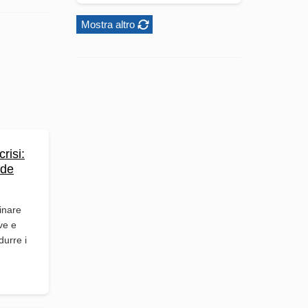
Mostra altro
risi:
ide
inare
ve e
durre i