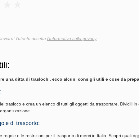
"inviare" l'utente accetta
l'Informativa sulla privacy
ili:
re una ditta di traslochi, ecco alcuni consigli utili e cose da prepa
:
del trasloco e crea un elenco di tutti gli oggetti da trasportare. Dividili in
l'organizzazione.
ole di trasporto:
 regole e le restrizioni per il trasporto di merci in Italia. Scopri quali ogg