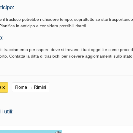
ticipo:
e il trasloco potrebbe richiedere tempo, soprattutto se stai trasportand
ianifica in anticipo e considera possibili ritardi.
o:
i tracciamento per sapere dove si trovano i tuoi oggetti e come procede
rto. Contatta la ditta di traslochi per ricevere aggiornamenti sullo stato
a
х
Roma → Rimini
 utili: