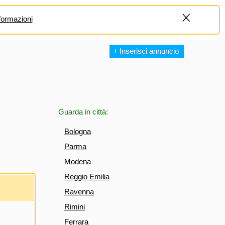
formazioni
+
+ Inserisci annuncio
Guarda in città:
Bologna
Parma
Modena
Reggio Emilia
Ravenna
Rimini
Ferrara