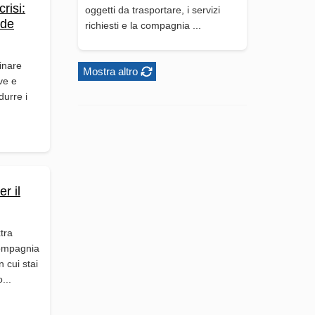
risi:
oggetti da trasportare, i servizi
ide
richiesti e la compagnia ...
inare
Mostra altro
ve e
durre i
er il
xtra
compagnia
 cui stai
...