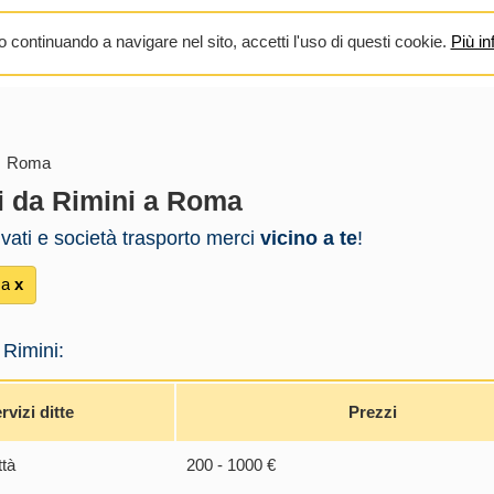
 continuando a navigare nel sito, accetti l'uso di questi cookie.
Più in
→ Roma
i da Rimini a Roma
rivati e società trasporto merci
vicino a te
!
ma
х
 Rimini:
rvizi ditte
Prezzi
ttà
200 - 1000 €