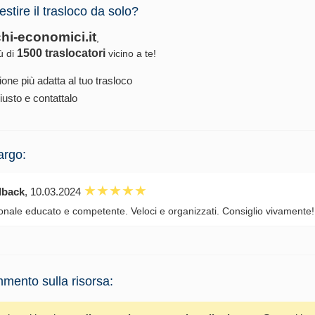
estire il trasloco da solo?
chi-economici.it
,
1500 traslocatori
iù di
vicino a te!
ione più adatta al tuo trasloco
iusto e contattalo
argo:
dback
, 10.03.2024
onale educato e competente. Veloci e organizzati. Consiglio vivamente!
mento sulla risorsa: