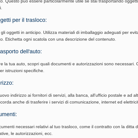
to. Questo può essere particolarmente utile se stai trasportando oggetti
i.
etti per il trasloco:
li oggetti in anticipo. Utilizza materiali di imballaggio adeguati per evi
rto. Etichetta ogni scatola con una descrizione del contenuto.
rasporto dell'auto:
re la tua auto, scopri quali documenti e autorizzazioni sono necessari. 
per istruzioni specifiche.
rizzo:
vo indirizzo ai fornitori di servizi, alla banca, all'ufficio postale e ad al
corda anche di trasferire i servizi di comunicazione, internet ed elettrici
umenti:
cumenti necessari relativi al tuo trasloco, come il contratto con la ditta di
ative, le autorizzazioni, ecc.