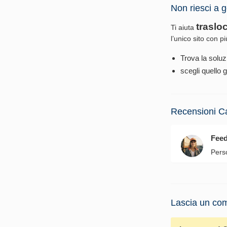
Non riesci a g
traslo
Ti aiuta
l’unico sito con p
Trova la soluz
scegli quello g
Recensioni C
Fee
Pers
Lascia un com