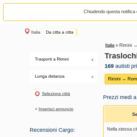
Chiudendo questa notifica o
Italia
Da citta a citta
Italia
»
Rimini 
Trasloch
Trasporti a Rimini
х
169
autisti p
Lunga distanza
х
Rimini → Ro
Seleziona città
Prezzi medi a
+
Inserisci annuncio
Se
Nella stessa ci
Recensioni Cargo: