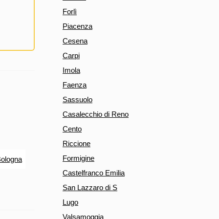
Forlì
Piacenza
Cesena
Carpi
Imola
Faenza
Sassuolo
Casalecchio di Reno
Cento
Riccione
Formigine
Bologna
Castelfranco Emilia
San Lazzaro di S
Lugo
Valsamoggia