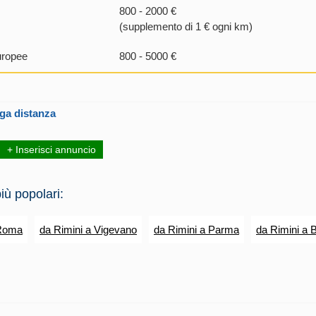
800 - 2000 €
(supplemento di 1 € ogni km)
uropee
800 - 5000 €
ga distanza
+ Inserisci annuncio
iù popolari:
 Roma
da Rimini a Vigevano
da Rimini a Parma
da Rimini a 