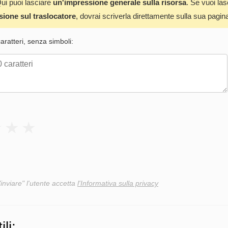
ui puoi lasciare
un'impressione generale sulla risorsa
. Se vuoi la
sione sul traslocatore
, dovrai scriverla direttamente sulla sua pagin
ratteri, senza simboli:
"inviare" l'utente accetta
l'Informativa sulla privacy
ili: