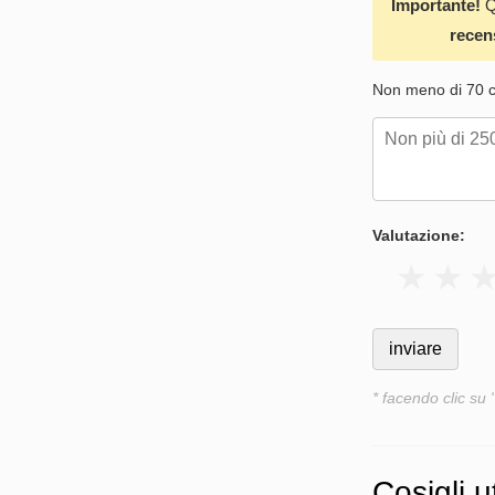
Importante!
Q
recen
Non meno di 70 ca
Valutazione:
* facendo clic su 
Cosigli ut