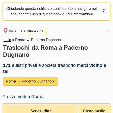
Chiudendo questa notifica o continuando a navigare nel
sito, accetti l'uso di questi cookie.
Più informazioni
+
Italia
Da citta a citta
Italia
»
Roma → Paderno Dugnano
Traslochi da Roma a Paderno
Dugnano
171
autisti privati e società trasporto merci
vicino a
te
!
Roma → Paderno Dugnano
х
Prezzi medi a Roma:
Servizi ditte
Costo medio