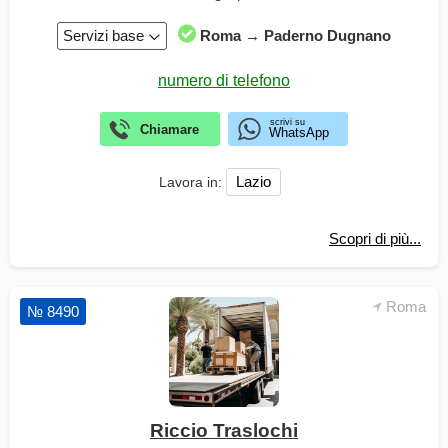
Servizi base
Roma → Paderno Dugnano
Lazio
Lavora in:
Scopri di più...
Roma
№ 8490
Riccio Traslochi