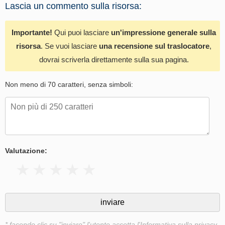
Lascia un commento sulla risorsa:
Importante!
Qui puoi lasciare
un'impressione generale sulla
risorsa
. Se vuoi lasciare
una recensione sul traslocatore
,
dovrai scriverla direttamente sulla sua pagina.
Non meno di 70 caratteri, senza simboli:
Valutazione:
* facendo clic su "inviare" l'utente accetta
l'Informativa sulla privacy