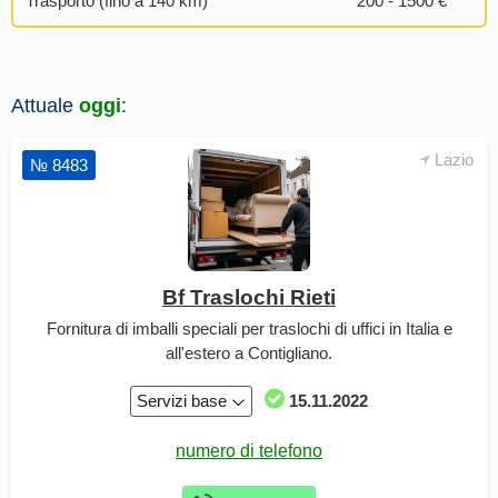
Trasporto (fino a 140 km)
200 - 1500 €
Attuale
oggi
:
Lazio
№ 8483
Bf Traslochi Rieti
Fornitura di imballi speciali per traslochi di uffici in Italia e
all'estero a Contigliano.
Servizi base
15.11.2022