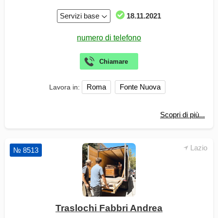
Servizi base
18.11.2021
Roma
Fonte Nuova
Lavora in:
Scopri di più...
Lazio
№ 8513
Traslochi Fabbri Andrea