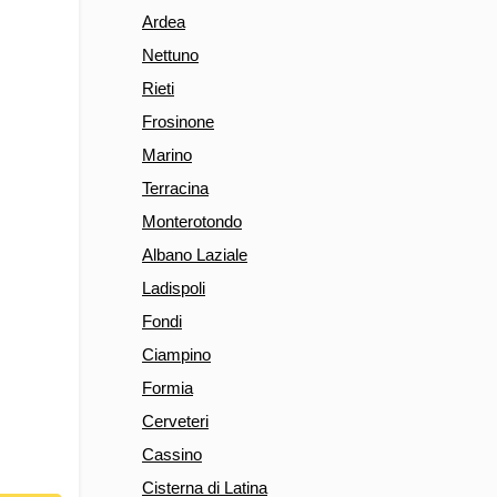
Ardea
Nettuno
Rieti
Frosinone
Marino
Terracina
Monterotondo
Albano Laziale
Ladispoli
Fondi
Ciampino
Formia
Cerveteri
Cassino
Cisterna di Latina