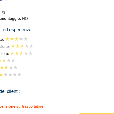
:
SI
smontaggio:
NO
 ed esperienza:
za:
oforte:
rifero:
ei clienti:
ecensione
sul trasportatore