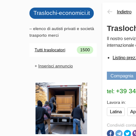
Indietro
Traslochi-economici.it
Trasloch
– elenco di autisti privati e società
trasporto merci
Il nostro servi
internazionale d
Tutti traslocatori
1500
Listino pre
+
Inserisci annuncio
Compagnia
tel:
Lavora in:
Latina
Apr
Condividi conta