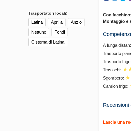
Trasportatori locali:
Con facchino
Montaggio e 
Latina
Aprilia
Anzio
Nettuno
Fondi
Competenze
Cisterna di Latina
А lunga distan
Trasporto pian
Trasporto frigo
Traslochi:
Sgombero:
Camion frigo:
Recensioni d
Lascia una r