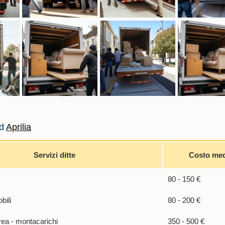
ad
Aprilia
Servizi ditte
Costo me
80 - 150 €
bili
80 - 200 €
rea - montacarichi
350 - 500 €