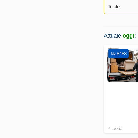
Totale
Attuale
oggi
:
№ 8483
Lazio