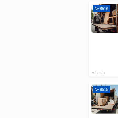
№ 8516
Lazio
№ 8515