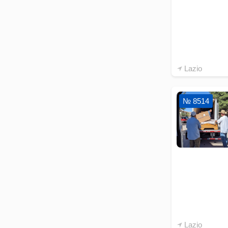
Lazio
№ 8514
Lazio