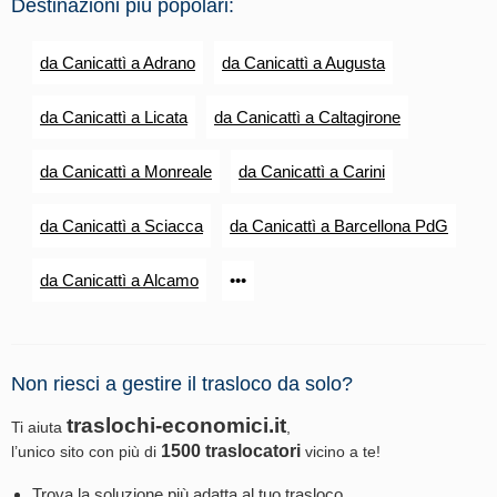
Destinazioni più popolari:
da Canicattì a Adrano
da Canicattì a Augusta
da Canicattì a Licata
da Canicattì a Caltagirone
da Canicattì a Monreale
da Canicattì a Carini
da Canicattì a Sciacca
da Canicattì a Barcellona PdG
da Canicattì a Alcamo
•••
Non riesci a gestire il trasloco da solo?
traslochi-economici.it
Ti aiuta
,
1500 traslocatori
l’unico sito con più di
vicino a te!
Trova la soluzione più adatta al tuo trasloco