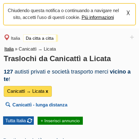
Chiudendo questa notifica o continuando a navigare nel
sito, accetti l'uso di questi cookie.
Più informazioni
+
Italia
Da citta a citta
Italia
»
Canicattì → Licata
Traslochi da Canicattì a Licata
127
autisti privati e società trasporto merci
vicino a
te
!
Canicattì → Licata
х
Canicattì
- lunga distanza
Tutta Italia
+ Inserisci annuncio