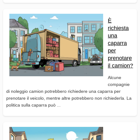
È
richiesta
una
caparra
per
prenotare
il camion?
Alcune
compagnie
di noleggio camion potrebbero richiedere una caparra per
prenotare il veicolo, mentre altre potrebbero non richiederla. La
politica sulla caparra può ...