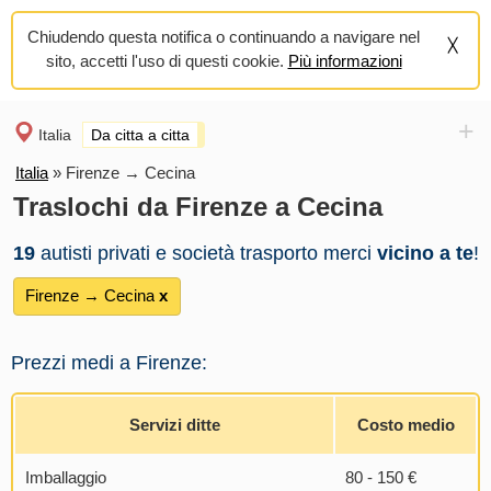
Chiudendo questa notifica o continuando a navigare nel
sito, accetti l'uso di questi cookie.
Più informazioni
+
Italia
Da citta a citta
Italia
»
Firenze → Cecina
Traslochi da Firenze a Cecina
19
autisti privati e società trasporto merci
vicino a te
!
Firenze → Cecina
х
Prezzi medi a Firenze:
Servizi ditte
Costo medio
Imballaggio
80 - 150 €