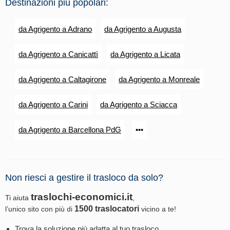
Destinazioni più popolari:
da Agrigento a Adrano
da Agrigento a Augusta
da Agrigento a Canicattì
da Agrigento a Licata
da Agrigento a Caltagirone
da Agrigento a Monreale
da Agrigento a Carini
da Agrigento a Sciacca
da Agrigento a Barcellona PdG
•••
Non riesci a gestire il trasloco da solo?
traslochi-economici.it
Ti aiuta
,
1500 traslocatori
l’unico sito con più di
vicino a te!
Trova la soluzione più adatta al tuo trasloco