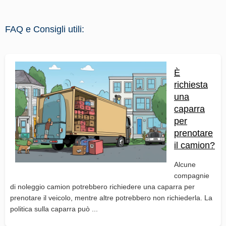
FAQ e Consigli utili:
È
richiesta
una
caparra
per
prenotare
il camion?
Alcune
compagnie
di noleggio camion potrebbero richiedere una caparra per
prenotare il veicolo, mentre altre potrebbero non richiederla. La
politica sulla caparra può ...