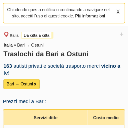
Chiudendo questa notifica o continuando a navigare nel
sito, accetti l'uso di questi cookie.
Più informazioni
+
Italia
Da citta a citta
Italia
»
Bari → Ostuni
Traslochi da Bari a Ostuni
163
autisti privati e società trasporto merci
vicino a
te
!
Bari → Ostuni
х
Prezzi medi a Bari:
Servizi ditte
Costo medio