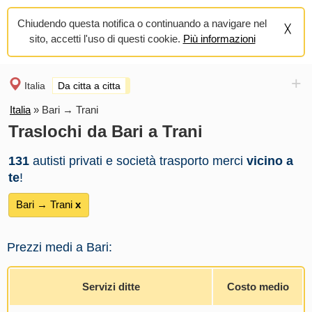
Chiudendo questa notifica o continuando a navigare nel
sito, accetti l'uso di questi cookie.
Più informazioni
+
Italia
Da citta a citta
Italia
»
Bari → Trani
Traslochi da Bari a Trani
131
autisti privati e società trasporto merci
vicino a
te
!
Bari → Trani
х
Prezzi medi a Bari:
Servizi ditte
Costo medio