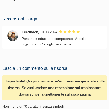
Recensioni Cargo:
Feedback
, 10.03.2024
Personale educato e competente. Veloci e
organizzati. Consiglio vivamente!
Lascia un commento sulla risorsa:
Importante!
Qui puoi lasciare
un'impressione generale sulla
risorsa
. Se vuoi lasciare
una recensione sul traslocatore
,
dovrai scriverla direttamente sulla sua pagina.
Non meno di 70 caratteri, senza simboli: