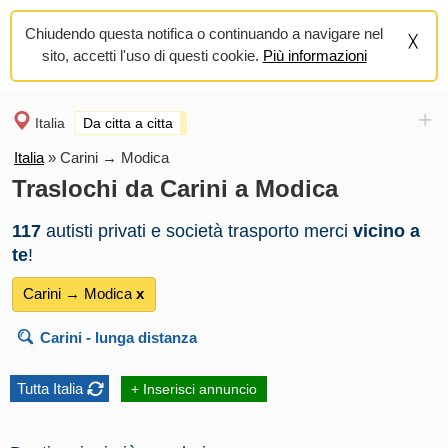
Chiudendo questa notifica o continuando a navigare nel
sito, accetti l'uso di questi cookie.
Più informazioni
+
Italia
Da citta a citta
Italia
»
Carini → Modica
Traslochi da Carini a Modica
117
autisti privati e società trasporto merci
vicino a
te
!
Carini → Modica
х
Carini
- lunga distanza
Tutta Italia
+ Inserisci annuncio