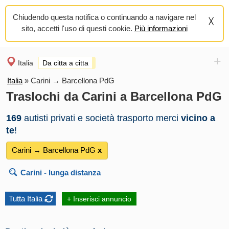
Chiudendo questa notifica o continuando a navigare nel
sito, accetti l'uso di questi cookie.
Più informazioni
+
Italia
Da citta a citta
Italia
»
Carini → Barcellona PdG
Traslochi da Carini a Barcellona PdG
169
autisti privati e società trasporto merci
vicino a
te
!
Carini → Barcellona PdG
х
Carini
- lunga distanza
Tutta Italia
+ Inserisci annuncio