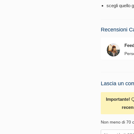
scegli quello g
Recensioni C
Fee
Pers
Lascia un com
Importante!
Q
recen
Non meno di 70 ca