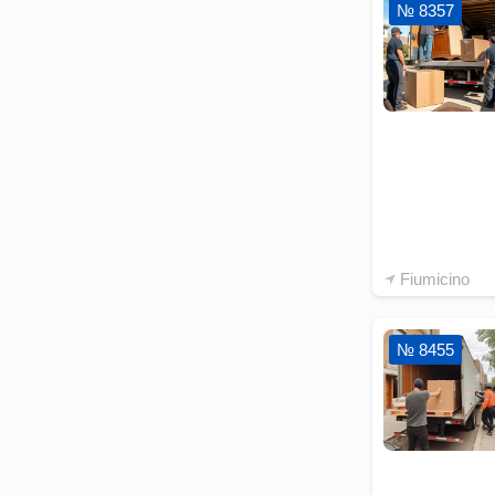
№ 8357
Fiumicino
№ 8455