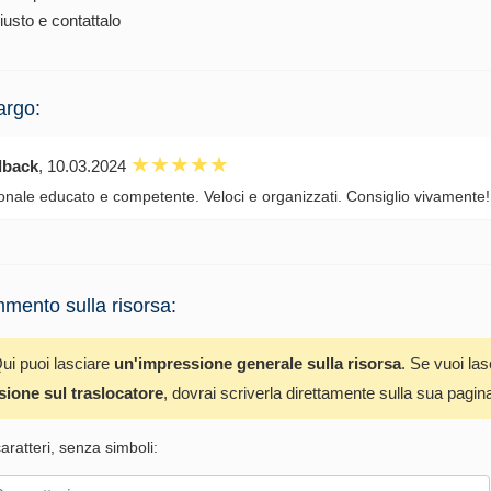
iusto e contattalo
argo:
dback
, 10.03.2024
onale educato e competente. Veloci e organizzati. Consiglio vivamente!
mento sulla risorsa:
ui puoi lasciare
un'impressione generale sulla risorsa
. Se vuoi la
sione sul traslocatore
, dovrai scriverla direttamente sulla sua pagin
ratteri, senza simboli: