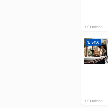
Fiumicino
№ 8456
Fiumicino