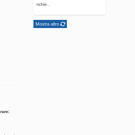
richie...
Mostra altro
rare: