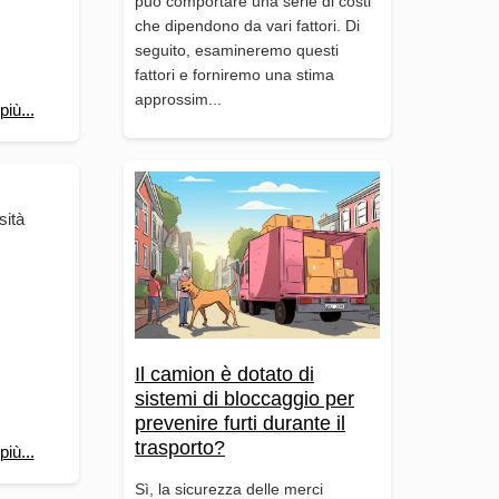
può comportare una serie di costi
che dipendono da vari fattori. Di
seguito, esamineremo questi
fattori e forniremo una stima
approssim...
più...
sità
Il camion è dotato di
sistemi di bloccaggio per
prevenire furti durante il
trasporto?
più...
Sì, la sicurezza delle merci