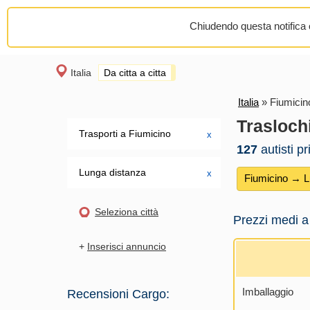
Chiudendo questa notifica o
Italia
Da citta a citta
Italia
»
Fiumici
Trasloch
Trasporti a Fiumicino
х
127
autisti p
Lunga distanza
х
Fiumicino → 
Seleziona città
Prezzi medi a
+
Inserisci annuncio
Imballaggio
Recensioni Cargo: