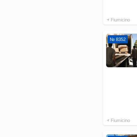
Fiumicino
№ 8352
Fiumicino