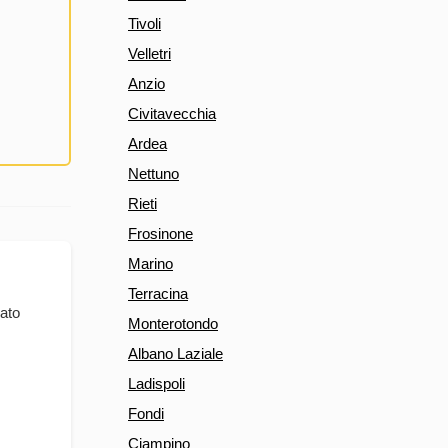
Tivoli
Velletri
Anzio
Civitavecchia
Ardea
Nettuno
Rieti
Frosinone
Marino
Terracina
mato
Monterotondo
Albano Laziale
Ladispoli
Fondi
Ciampino