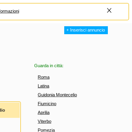
formazioni
+
+ Inserisci annuncio
Guarda in città:
Roma
Latina
Guidonia Montecelio
Fiumicino
dio
Aprilia
Viterbo
Pomezia