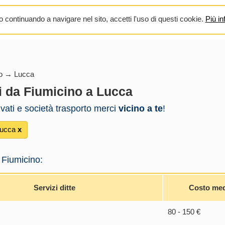
 continuando a navigare nel sito, accetti l'uso di questi cookie.
Più in
no → Lucca
i da Fiumicino a Lucca
rivati e società trasporto merci
vicino a te
!
Lucca
х
 Fiumicino:
Servizi ditte
Costo me
80 - 150 €