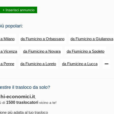
+ Inserisci annuncio
iù popolari:
 a Milano
da Fiumicino a Orbassano
da Fiumicino a Giulianova
 a Vicenza
da Fiumicino a Novara
da Fiumicino a Spoleto
 a Penne
da Fiumicino a Loreto
da Fiumicino a Lucca
•••
estire il trasloco da solo?
chi-economici.it
,
1500 traslocatori
iù di
vicino a te!
ione più adatta al tuo trasloco