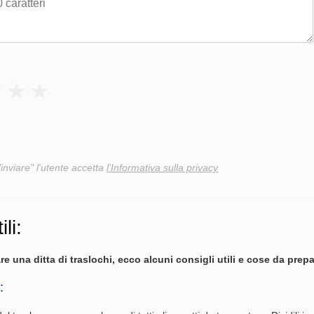
"inviare" l'utente accetta
l'Informativa sulla privacy
ili:
re una ditta di traslochi, ecco alcuni consigli utili e cose da prepa
: