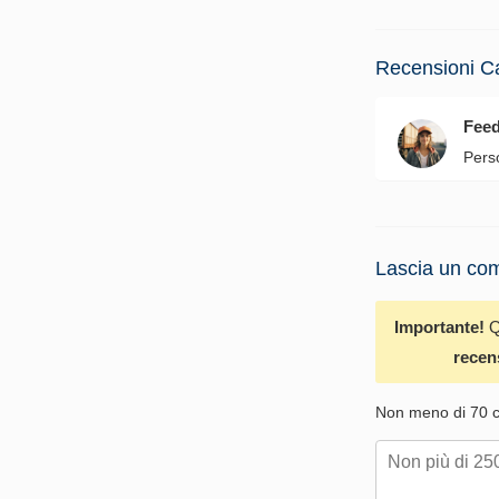
Recensioni C
Fee
Pers
Lascia un com
Importante!
Q
recen
Non meno di 70 ca