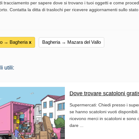
i tracciamento per sapere dove si trovano i tuoi oggetti e come procede
rto. Contatta la ditta di traslochi per ricevere aggiornamenti sullo stato
lo → Bagheria
х
Bagheria → Mazara del Vallo
 utili:
Dove trovare scatoloni grati
Supermercati: Chiedi presso i supe
se hanno scatoloni vuoti disponibil
ricevono merci in scatoloni e sono d
dare ...