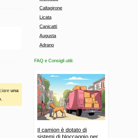
Caltagirone
Licata
Canicattì
Augusta
Adrano
FAQ e Consigli utili:
sciare
una
a.
Il camion è dotato di
sistemi di bloccaggio per