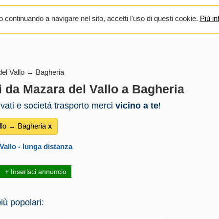
 continuando a navigare nel sito, accetti l'uso di questi cookie.
Più in
el Vallo → Bagheria
i da Mazara del Vallo a Bagheria
rivati e società trasporto merci
vicino a te
!
llo → Bagheria
х
Vallo
- lunga distanza
+ Inserisci annuncio
iù popolari: