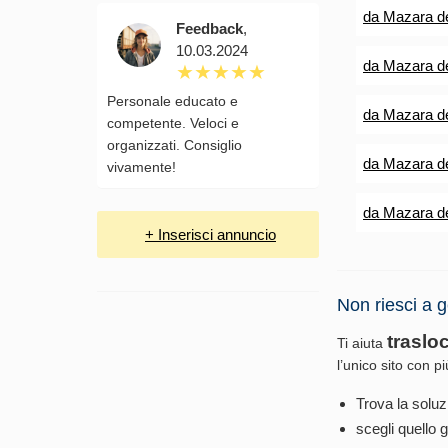
da Mazara de
Feedback
,
10.03.2024
da Mazara del
Personale educato e
da Mazara de
competente. Veloci e
organizzati. Consiglio
da Mazara del
vivamente!
da Mazara de
+ Inserisci annuncio
Non riesci a g
traslo
Ti aiuta
l’unico sito con p
Trova la soluz
scegli quello g