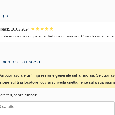
argo:
dback
, 10.03.2024
onale educato e competente. Veloci e organizzati. Consiglio vivamente!
mento sulla risorsa:
ui puoi lasciare
un'impressione generale sulla risorsa
. Se vuoi la
sione sul traslocatore
, dovrai scriverla direttamente sulla sua pagin
ratteri, senza simboli: