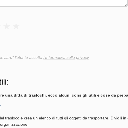
"inviare" l'utente accetta
l'Informativa sulla privacy
ili:
re una ditta di traslochi, ecco alcuni consigli utili e cose da prepa
:
del trasloco e crea un elenco di tutti gli oggetti da trasportare. Dividili in
l'organizzazione.