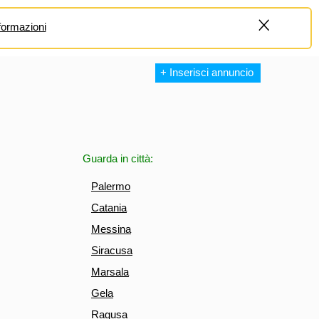
formazioni
+
+ Inserisci annuncio
Guarda in città:
Palermo
Catania
Messina
Siracusa
Marsala
Gela
Ragusa