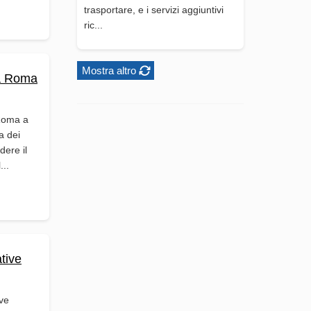
trasportare, e i servizi aggiuntivi
ric...
Mostra altro
da Roma
 Roma a
a dei
dere il
...
tive
ve