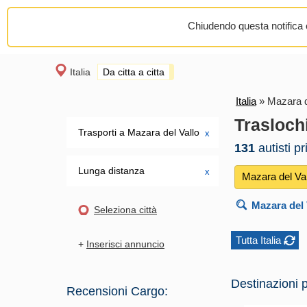
Chiudendo questa notifica o
Italia
Da citta a citta
Italia
»
Mazara d
Trasloch
Trasporti a Mazara del Vallo
х
131
autisti p
Lunga distanza
х
Mazara del Va
Mazara del 
Seleziona città
Tutta Italia
+
Inserisci annuncio
Destinazioni p
Recensioni Cargo: