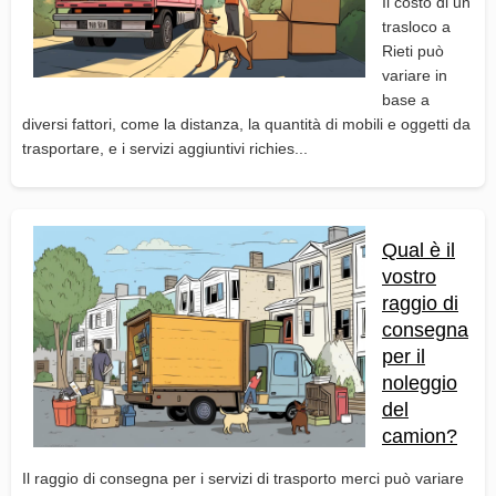
Il costo di un
trasloco a
Rieti può
variare in
base a
diversi fattori, come la distanza, la quantità di mobili e oggetti da
trasportare, e i servizi aggiuntivi richies...
Qual è il
vostro
raggio di
consegna
per il
noleggio
del
camion?
Il raggio di consegna per i servizi di trasporto merci può variare